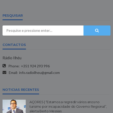
PESQUISAR
CONTACTOS
Rádio Ilhéu
Phone:
+351 924 293 996
Email:
info.radioilheu@gmail.com
NOTICIAS RECENTES
AÇORES | “Estamos a regredir vários anos no
turismo por incapacidade do Governo Regional”,
alerta Berto Messias