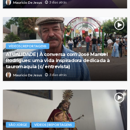
3 dias atrás
Mauricio De Jesus
VÍDEOS | REPORTAGENS
ATUALIDADE | À conversa com José Manuel
Rodrigues: uma vida inspiradora dedicada à
tauromaquia (c/ entrevista)
3 dias atrás
Mauricio De Jesus
SÃO JORGE
VÍDEOS | REPORTAGENS