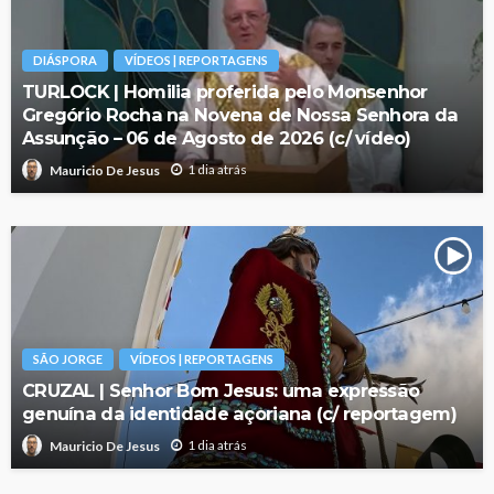
DIÁSPORA
VÍDEOS | REPORTAGENS
TURLOCK | Homilia proferida pelo Monsenhor
Gregório Rocha na Novena de Nossa Senhora da
Assunção – 06 de Agosto de 2026 (c/ vídeo)
1 dia atrás
Mauricio De Jesus
SÃO JORGE
VÍDEOS | REPORTAGENS
CRUZAL | Senhor Bom Jesus: uma expressão
genuína da identidade açoriana (c/ reportagem)
1 dia atrás
Mauricio De Jesus