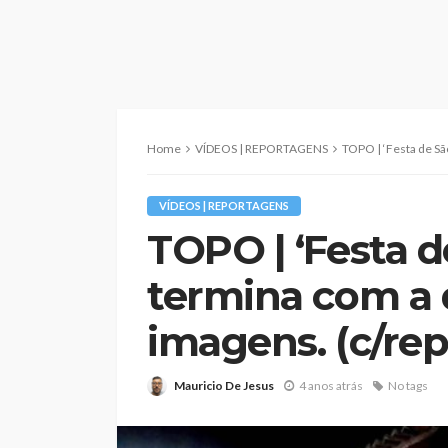
Home
VÍDEOS | REPORTAGENS
TOPO | ‘Festa de São Pedro
VÍDEOS | REPORTAGENS
TOPO | ‘Festa d
termina com a 
imagens. (c/re
Mauricio De Jesus
4 anos atrás
No tags