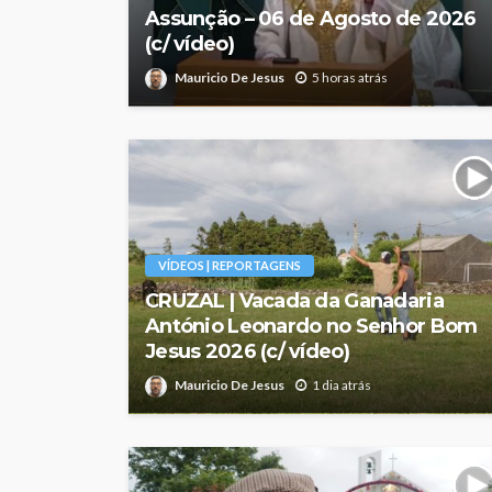
Assunção – 06 de Agosto de 2026
(c/ vídeo)
Mauricio De Jesus
5 horas atrás
VÍDEOS | REPORTAGENS
CRUZAL | Vacada da Ganadaria
António Leonardo no Senhor Bom
Jesus 2026 (c/ vídeo)
Mauricio De Jesus
1 dia atrás