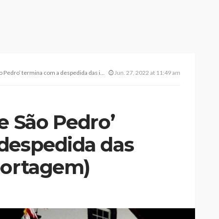
’ termina com a despedida das imagens. (c/reportagem)
Jun. 27, 2022 at 11:49 am
e São Pedro’
despedida das
portagem)