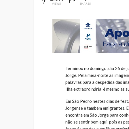
VIEWS
SHARES
Terminou no domingo, dia 26 de jun
Jorge. Pela meia-noite as imagens
palavras para a despedida das ima
Ilha extraordinária, é mesmo as s
Em São Pedro nestes dias de fes
Jorgense e também emigrantes. E
encontra em São Jorge para conhec
não se sentir bem aqui, pois as p
Jorge é uma das suas ilhas preferi