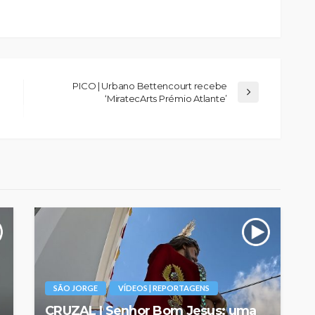
PICO | Urbano Bettencourt recebe
‘MiratecArts Prémio Atlante’
SÃO JORGE
VÍDEOS | REPORTAGENS
CRUZAL | Senhor Bom Jesus: uma