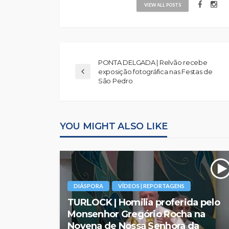
VIEW ALL POSTS
PONTA DELGADA | Relvão recebe
exposição fotográfica nas Festas de
São Pedro
YOU MIGHT ALSO LIKE
DIÁSPORA
VÍDEOS | REPORTAGENS
TURLOCK | Homilia proferida pelo
Monsenhor Gregório Rocha na
Novena de Nossa Senhora da