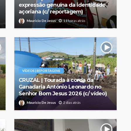
expressão genuína da identidade
açoriana (c/ reportagem)
Mauricio De Jesus
11 horas atrás
VÍDEOS | REPORTAGENS
CRUZAL | Tourada à corda da
Ganadaria António Leonardo no
Senhor Bom Jesus 2026 (c/ vídeo)
Mauricio De Jesus
2 dias atrás