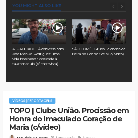
YOU MIGHT ALSO LIKE
a
ATUALIDADE | À conversa com
SÃO TOMÉ | Grupo Folclórico da
TUR
 no
José Manuel Rodrigues: uma
Beira no Centro Social (c/ vídeo)
pel
vida inspiradora dedicada à
na 
tauromaquia (c/ entrevista)
Ass
202
VÍDEOS | REPORTAGENS
TOPO | Clube União. Procissão em
Honra do Imaculado Coração de
Maria (c/vídeo)
3 anos atrás
No tags
Mauricio De Jesus