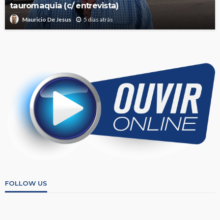
tauromaquia (c/ entrevista)
5 dias atrás
Mauricio De Jesus
FOLLOW US