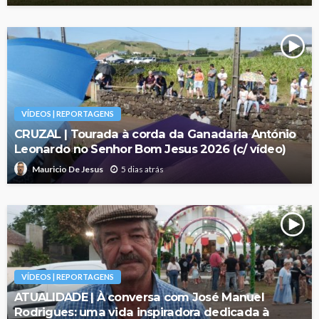
VÍDEOS | REPORTAGENS
CRUZAL | Tourada à corda da Ganadaria António
Leonardo no Senhor Bom Jesus 2026 (c/ vídeo)
5 dias atrás
Mauricio De Jesus
VÍDEOS | REPORTAGENS
ATUALIDADE | À conversa com José Manuel
Rodrigues: uma vida inspiradora dedicada à