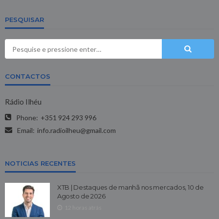
PESQUISAR
CONTACTOS
Rádio Ilhéu
Phone:
+351 924 293 996
Email:
info.radioilheu@gmail.com
NOTICIAS RECENTES
XTB | Destaques de manhã nos mercados, 10 de
Agosto de 2026
12 horas atrás