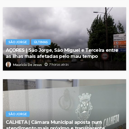
SÃO JORGE
ÚLTIMAS
AÇORES | São Jorge, São Miguel e Terceira entre
as ilhas mais afetadas pelo mau tempo
7 horas atrás
Mauricio De Jesus
SÃO JORGE
CALHETA | Câmara Municipal aposta num
atendimento mais próximo e transparente