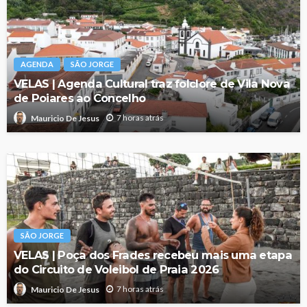
AGENDA
SÃO JORGE
VELAS | Agenda Cultural traz folclore de Vila Nova
de Poiares ao Concelho
7 horas atrás
Mauricio De Jesus
SÃO JORGE
VELAS | Poça dos Frades recebeu mais uma etapa
do Circuito de Voleibol de Praia 2026
7 horas atrás
Mauricio De Jesus