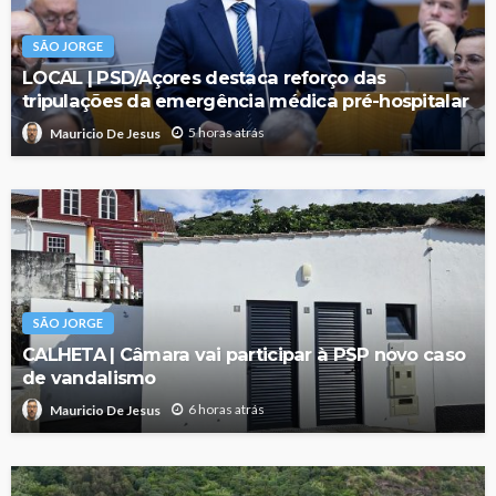
SÃO JORGE
LOCAL | PSD/Açores destaca reforço das
tripulações da emergência médica pré-hospitalar
5 horas atrás
Mauricio De Jesus
SÃO JORGE
CALHETA | Câmara vai participar à PSP novo caso
de vandalismo
6 horas atrás
Mauricio De Jesus