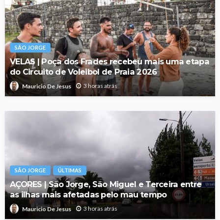
SÃO JORGE
VELAS | Poça dos Frades recebeu mais uma etapa
do Circuito de Voleibol de Praia 2026
3 horas atrás
Mauricio De Jesus
SÃO JORGE
ÚLTIMAS
AÇORES | São Jorge, São Miguel e Terceira entre
as ilhas mais afetadas pelo mau tempo
3 horas atrás
Mauricio De Jesus