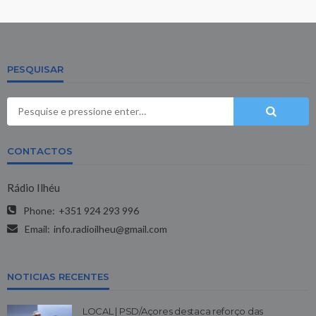
PESQUISAR
CONTACTOS
Rádio Ilhéu
Phone:
+351 924 293 996
Email:
info.radioilheu@gmail.com
NOTICIAS RECENTES
LOCAL | PSD/Açores destaca reforço das