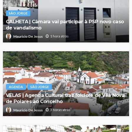
SÃO JORGE
CALHETA | Câmara vai participar à PSP novo caso
de vandalismo
1 hora atrás
Mauricio De Jesus
AGENDA
SÃO JORGE
VELAS | Agenda Cultural traz folclore de Vila Nova
de Poiares ao Concelho
3 horas atrás
Mauricio De Jesus