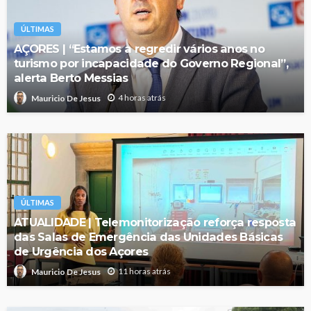
ÚLTIMAS
AÇORES | “Estamos a regredir vários anos no
turismo por incapacidade do Governo Regional”,
alerta Berto Messias
4 horas atrás
Mauricio De Jesus
ÚLTIMAS
ATUALIDADE | Telemonitorização reforça resposta
das Salas de Emergência das Unidades Básicas
de Urgência dos Açores
11 horas atrás
Mauricio De Jesus