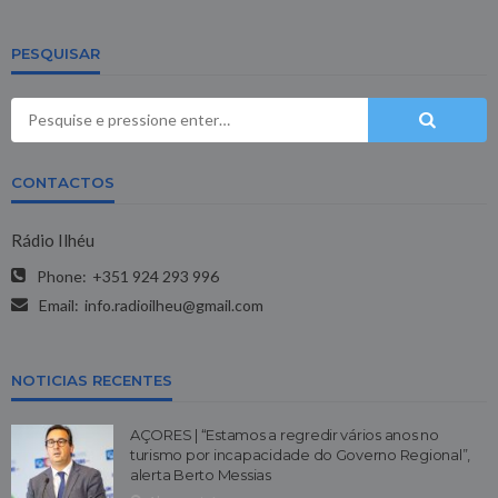
PESQUISAR
CONTACTOS
Rádio Ilhéu
Phone:
+351 924 293 996
Email:
info.radioilheu@gmail.com
NOTICIAS RECENTES
AÇORES | “Estamos a regredir vários anos no
turismo por incapacidade do Governo Regional”,
alerta Berto Messias