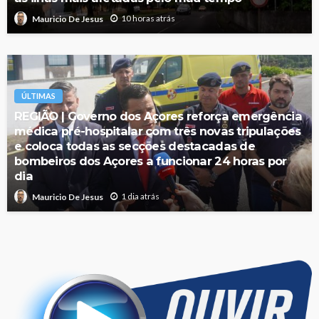
10 horas atrás
Mauricio De Jesus
ÚLTIMAS
REGIÃO | Governo dos Açores reforça emergência
médica pré-hospitalar com três novas tripulações
e coloca todas as secções destacadas de
bombeiros dos Açores a funcionar 24 horas por
dia
1 dia atrás
Mauricio De Jesus