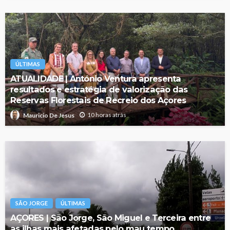
ÚLTIMAS
ATUALIDADE | António Ventura apresenta
resultados e estratégia de valorização das
Reservas Florestais de Recreio dos Açores
10 horas atrás
Mauricio De Jesus
SÃO JORGE
ÚLTIMAS
AÇORES | São Jorge, São Miguel e Terceira entre
as ilhas mais afetadas pelo mau tempo