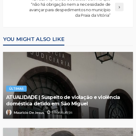
“não há obrigação nem a necessidade de
avançar para despedimentos no município
da Praia da Vitória”
YOU MIGHT ALSO LIKE
ÚLTIMAS
ATUALIDADE | Suspeito de violação e violência
doméstica detido em São Miguel
8 horas atrás
Mauricio De Jesus