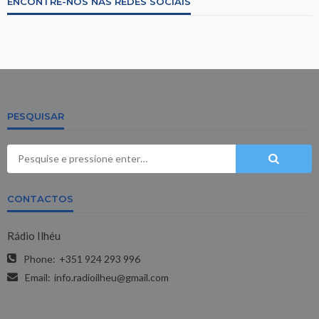
ENCONTRE-NOS NAS REDES SOCIAIS
PESQUISAR
CONTACTOS
Rádio Ilhéu
Phone:
+351 924 293 996
Email:
info.radioilheu@gmail.com