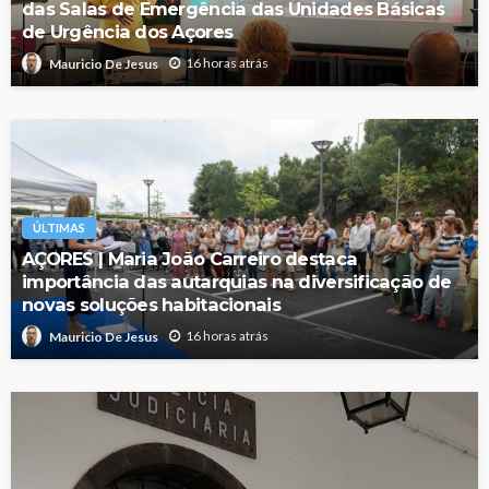
das Salas de Emergência das Unidades Básicas
de Urgência dos Açores
16 horas atrás
Mauricio De Jesus
ÚLTIMAS
AÇORES | Maria João Carreiro destaca
importância das autarquias na diversificação de
novas soluções habitacionais
16 horas atrás
Mauricio De Jesus