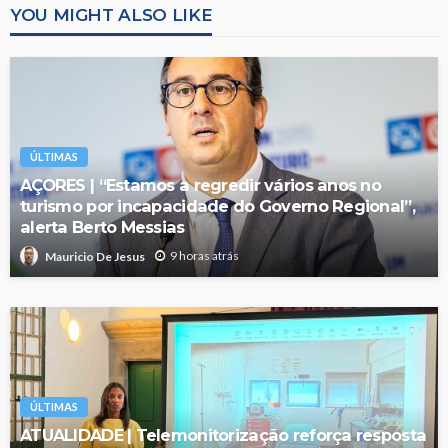
YOU MIGHT ALSO LIKE
ÚLTIMAS
AÇORES | “Estamos a regredir vários anos no
turismo por incapacidade do Governo Regional”,
alerta Berto Messias
9 horas atrás
Mauricio De Jesus
ÚLTIMAS
ATUALIDADE | Telemonitorização reforça resposta