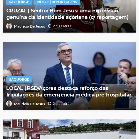
SÃO JORGE
VÍDEOS | REPORTAGENS
CRUZAL | Senhor Bom Jesus: uma expressão
genuína da identidade açoriana (c/ reportagem)
2 dias atrás
Mauricio De Jesus
SÃO JORGE
LOCAL | PSD/Açores destaca reforço das
tripulações da emergência médica pré-hospitalar
2 dias atrás
Mauricio De Jesus