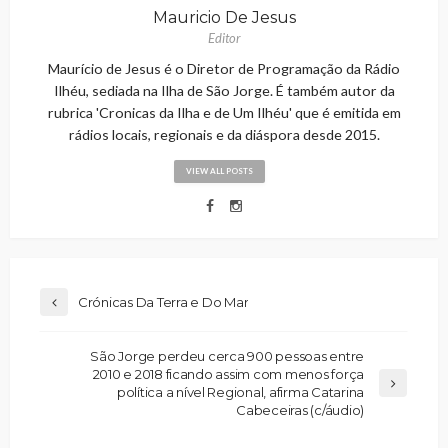
Mauricio De Jesus
Editor
Maurício de Jesus é o Diretor de Programação da Rádio
Ilhéu, sediada na Ilha de São Jorge. É também autor da
rubrica 'Cronicas da Ilha e de Um Ilhéu' que é emitida em
rádios locais, regionais e da diáspora desde 2015.
VIEW ALL POSTS
Crónicas Da Terra e Do Mar
São Jorge perdeu cerca 900 pessoas entre
2010 e 2018 ficando assim com menos força
política a nível Regional, afirma Catarina
Cabeceiras (c/áudio)