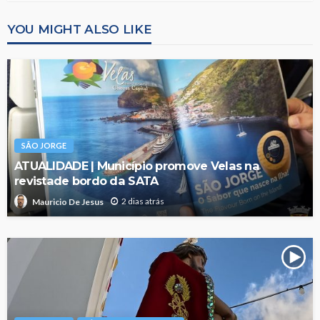
YOU MIGHT ALSO LIKE
SÃO JORGE
ATUALIDADE | Município promove Velas na
revistade bordo da SATA
2 dias atrás
Mauricio De Jesus