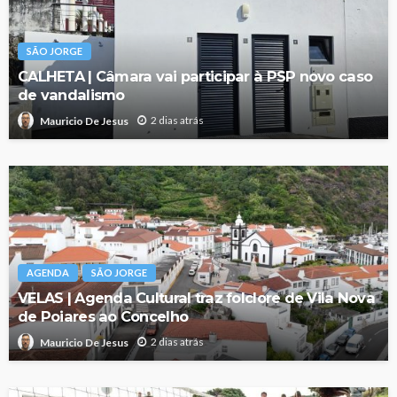
SÃO JORGE
CALHETA | Câmara vai participar à PSP novo caso
de vandalismo
2 dias atrás
Mauricio De Jesus
AGENDA
SÃO JORGE
VELAS | Agenda Cultural traz folclore de Vila Nova
de Poiares ao Concelho
2 dias atrás
Mauricio De Jesus