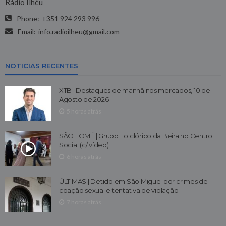
Rádio Ilhéu
Phone:
+351 924 293 996
Email:
info.radioilheu@gmail.com
NOTICIAS RECENTES
XTB | Destaques de manhã nos mercados, 10 de
Agosto de 2026
5 horas atrás
SÃO TOMÉ | Grupo Folclórico da Beira no Centro
Social (c/ vídeo)
6 horas atrás
ÚLTIMAS | Detido em São Miguel por crimes de
coação sexual e tentativa de violação
7 horas atrás