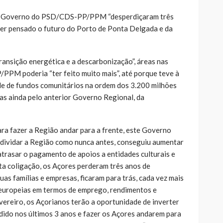
 o Governo do PSD/CDS-PP/PPM “desperdiçaram três
ter pensado o futuro do Porto de Ponta Delgada e da
transição energética e a descarbonização”, áreas nas
PM poderia “ter feito muito mais”, até porque teve à
de de fundos comunitários na ordem dos 3.200 milhões
as ainda pelo anterior Governo Regional, da
ara fazer a Região andar para a frente, este Governo
vidar a Região como nunca antes, conseguiu aumentar
atrasar o pagamento de apoios a entidades culturais e
ta coligação, os Açores perderam três anos de
uas famílias e empresas, ficaram para trás, cada vez mais
 europeias em termos de emprego, rendimentos e
vereiro, os Açorianos terão a oportunidade de inverter
dido nos últimos 3 anos e fazer os Açores andarem para