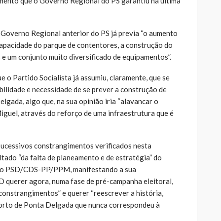
mento que o Governo Regional do PS garantiu na última
 Governo Regional anterior do PS já previa “o aumento
capacidade do parque de contentores, a construção do
 e um conjunto muito diversificado de equipamentos”.
e o Partido Socialista já assumiu, claramente, que se
ibilidade e necessidade de se prever a construção de
gada, algo que, na sua opinião iria “alavancar o
iguel, através do reforço de uma infraestrutura que é
sucessivos constrangimentos verificados nesta
ltado “da falta de planeamento e de estratégia” do
 do PSD/CDS-PP/PPM, manifestando a sua
D querer agora, numa fase de pré-campanha eleitoral,
constrangimentos” e querer “reescrever a história,
orto de Ponta Delgada que nunca correspondeu à