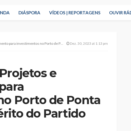
ENDA
DIÁSPORA
VÍDEOS | REPORTAGENS
OUVIR RÁ
os no Porto de Ponta Delgada são mérito do Partido Socialista”
Dez. 30, 2023 at 1:13 pm
Projetos e
para
no Porto de Ponta
rito do Partido