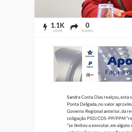
1.1K
0
VIEWS
SHARES
Sandra Costa Dias realçou, esta s
Ponta Delgada, no valor aproxima
Governo Regional anterior, da res
coligação PSD/CDS-PP/PPM “recla
“se limitou a executar, em alguns