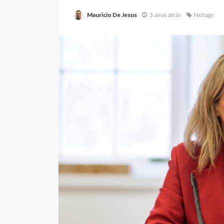
Mauricio De Jesus
3 anos atrás
No tags