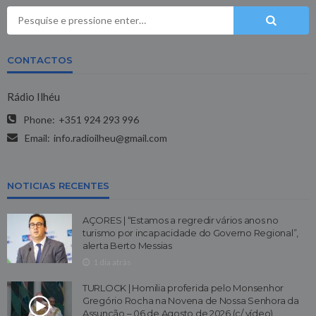
CONTACTOS
Rádio Ilhéu
Phone:
+351 924 293 996
Email:
info.radioilheu@gmail.com
NOTICIAS RECENTES
AÇORES | “Estamos a regredir vários anos no
turismo por incapacidade do Governo Regional”,
alerta Berto Messias
1 dia atrás
TURLOCK | Homilia proferida pelo Monsenhor
Gregório Rocha na Novena de Nossa Senhora da
Assunção – 06 de Agosto de 2026 (c/ vídeo)