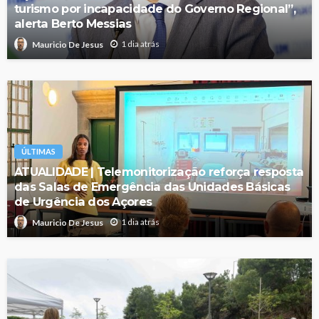
turismo por incapacidade do Governo Regional”,
alerta Berto Messias
1 dia atrás
Mauricio De Jesus
ÚLTIMAS
ATUALIDADE | Telemonitorização reforça resposta
das Salas de Emergência das Unidades Básicas
de Urgência dos Açores
1 dia atrás
Mauricio De Jesus