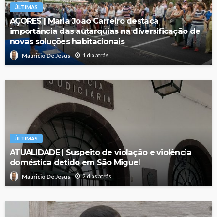
ÚLTIMAS
AÇORES | Maria João Carreiro destaca
importância das autarquias na diversificação de
novas soluções habitacionais
1 dia atrás
Mauricio De Jesus
ÚLTIMAS
ATUALIDADE | Suspeito de violação e violência
doméstica detido em São Miguel
2 dias atrás
Mauricio De Jesus