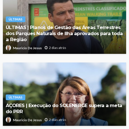
ÚLTIMAS
ÚLTIMAS | Planos de Gestão das Áreas Terrestres
dos Parques Naturais de Ilha aprovados para toda
a Região
2 dias atrás
Mauricio De Jesus
ÚLTIMAS
AÇORES | Execução do SOLENERGE supera a meta
do PRR
2 dias atrás
Mauricio De Jesus