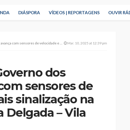
ENDA
DIÁSPORA
VÍDEOS | REPORTAGENS
OUVIR RÁ
idade e mais sinalização na via rápida Ponta Delgada – Vila Franca
Mar. 10, 2025 at 12:39 pm
Governo dos
com sensores de
is sinalização na
a Delgada – Vila