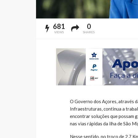
681
0
VIEWS
SHARES
O Governo dos Açores, através da
Infraestruturas, continua a traba
encontrar soluções que possam ga
nas vias rápidas da ilha de São Mi
Nesse sentido, no troço de 2,7 Km