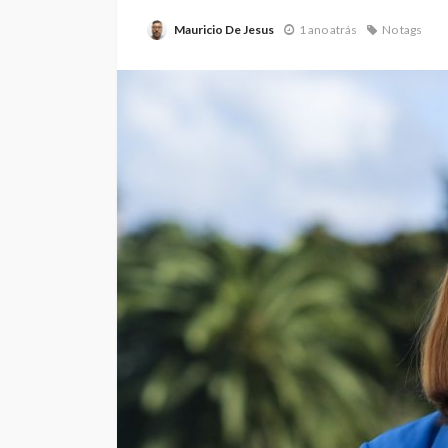
Mauricio De Jesus
1 ano atrás
No tags