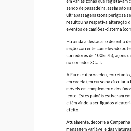
em várias zonas que registavam c
sendo de passadeira, assim são us
ultrapassagens (zona perigosa sem
resultou na respetiva alteração 
eventos de camiões-cisterna (com
Há ainda a destacar o desenho de 
seção corrente com elevado poten
corredores de 100km/h), ações de
no corredor SCUT.
A Euroscut procedeu, entretanto,
em cadeia (em curso na circular a 
móveis em complemento dos fixos 
lento. Estes painéis estiveram em
e têm vindo a ser ligados aleator
efeito.
Atualmente, decorre a Campanha 
mensagem variável e das viaturas 