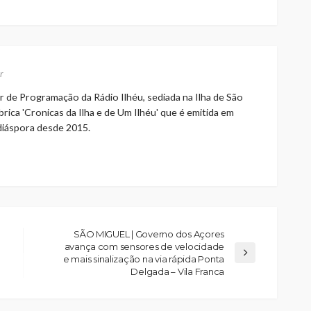
r
r de Programação da Rádio Ilhéu, sediada na Ilha de São
rica 'Cronicas da Ilha e de Um Ilhéu' que é emitida em
 diáspora desde 2015.
SÃO MIGUEL | Governo dos Açores
avança com sensores de velocidade
e mais sinalização na via rápida Ponta
Delgada – Vila Franca