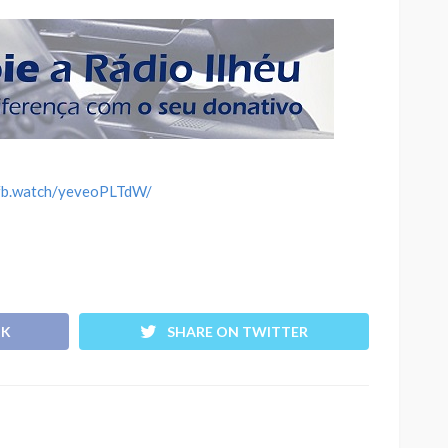
/fb.watch/yeveoPLTdW/
OK
SHARE ON TWITTER