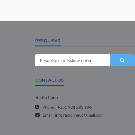
PESQUISAR
CONTACTOS
Rádio Ilhéu
Phone:
+351 924 293 996
Email:
info.radioilheu@gmail.com