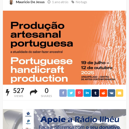
1 ano atrás
No tags
Mauricio De Jesus
527
0
VIEWS
SHARES