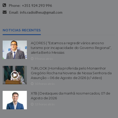
Phone:
+351 924 293 996
Email:
info.radioilheu@gmail.com
NOTICIAS RECENTES
AÇORES | “Estamos a regredir vários anos no
turismo por incapacidade do Governo Regional”,
alerta Berto Messias
9 horas atrás
TURLOCK | Homilia proferida pelo Monsenhor
Gregório Rocha na Novena de Nossa Senhora da
Assunção – 06 de Agosto de 2026 (c/ vídeo)
10 horas atrás
XTB | Destaques da manhã nos mercados, 07 de
Agosto de 2026
13 horas atrás