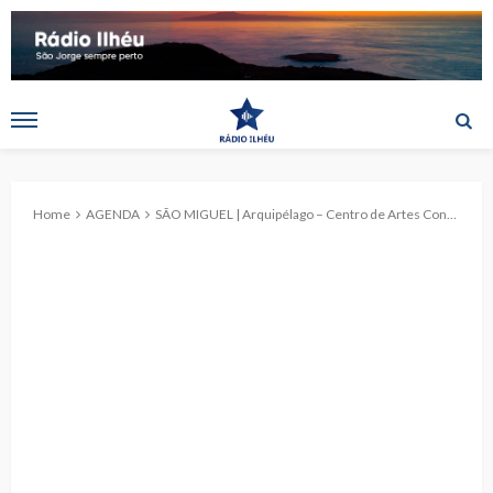
Home
AGENDA
SÃO MIGUEL | Arquipélago – Centro de Artes Contemporâneas acolhe a exposição itinerante do Programa Nacional Saber Fazer da Direção Geral das Artes