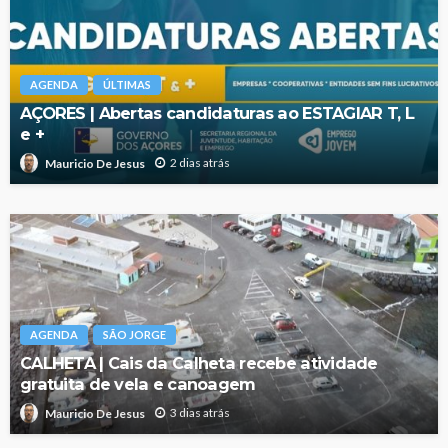
AGENDA
ÚLTIMAS
AÇORES | Abertas candidaturas ao ESTAGIAR T, L
e +
2 dias atrás
Mauricio De Jesus
AGENDA
SÃO JORGE
CALHETA | Cais da Calheta recebe atividade
gratuita de vela e canoagem
3 dias atrás
Mauricio De Jesus