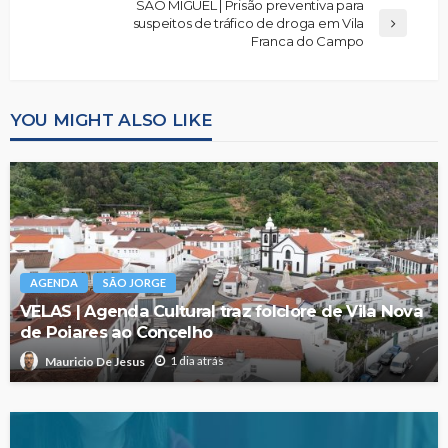
SÃO MIGUEL | Prisão preventiva para
suspeitos de tráfico de droga em Vila
Franca do Campo
YOU MIGHT ALSO LIKE
AGENDA
SÃO JORGE
VELAS | Agenda Cultural traz folclore de Vila Nova
de Poiares ao Concelho
1 dia atrás
Mauricio De Jesus