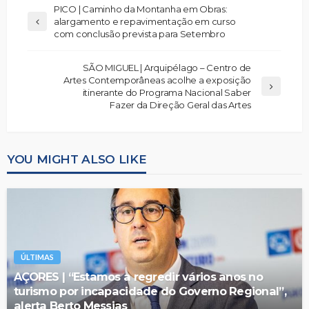
PICO | Caminho da Montanha em Obras:
alargamento e repavimentação em curso
com conclusão prevista para Setembro
SÃO MIGUEL | Arquipélago – Centro de
Artes Contemporâneas acolhe a exposição
itinerante do Programa Nacional Saber
Fazer da Direção Geral das Artes
YOU MIGHT ALSO LIKE
ÚLTIMAS
AÇORES | “Estamos a regredir vários anos no
turismo por incapacidade do Governo Regional”,
alerta Berto Messias