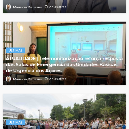
2 dias atrás
Mauricio De Jesus
ÚLTIMAS
ATUALIDADE | Telemonitorização reforça resposta
das Salas de Emergência das Unidades Básicas
de Urgência dos Açores
2 dias atrás
Mauricio De Jesus
ÚLTIMAS