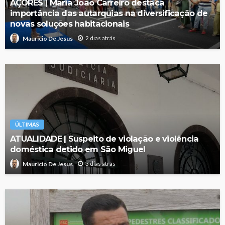
AÇORES | Maria João Carreiro destaca
importância das autarquias na diversificação de
novas soluções habitacionais
2 dias atrás
Mauricio De Jesus
ÚLTIMAS
ATUALIDADE | Suspeito de violação e violência
doméstica detido em São Miguel
3 dias atrás
Mauricio De Jesus