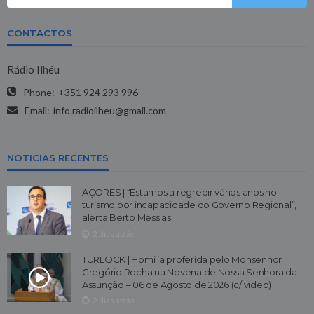
CONTACTOS
Rádio Ilhéu
Phone:
+351 924 293 996
Email:
info.radioilheu@gmail.com
NOTICIAS RECENTES
AÇORES | “Estamos a regredir vários anos no
turismo por incapacidade do Governo Regional”,
alerta Berto Messias
2 dias atrás
TURLOCK | Homilia proferida pelo Monsenhor
Gregório Rocha na Novena de Nossa Senhora da
Assunção – 06 de Agosto de 2026 (c/ vídeo)
2 dias atrás