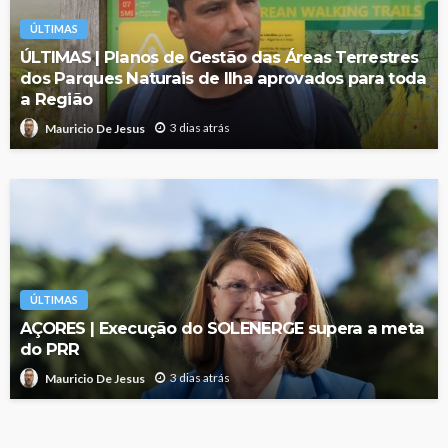
ÚLTIMAS
ÚLTIMAS | Planos de Gestão das Áreas Terrestres
dos Parques Naturais de Ilha aprovados para toda
a Região
3 dias atrás
Mauricio De Jesus
ÚLTIMAS
AÇORES | Execução do SOLENERGE supera a meta
do PRR
3 dias atrás
Mauricio De Jesus