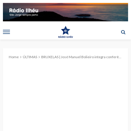
Home
ÚLTIMAS
BRUXELAS | José Manuel Bolieiro integra conferência europeia sobre futuro da Política de Coesão nas Regiões Ultraperiféricas