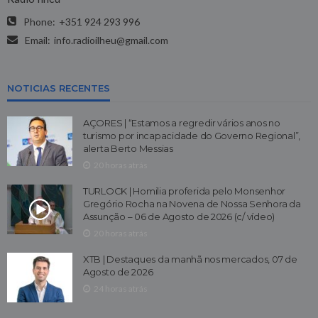
Phone:
+351 924 293 996
Email:
info.radioilheu@gmail.com
NOTICIAS RECENTES
AÇORES | “Estamos a regredir vários anos no
turismo por incapacidade do Governo Regional”,
alerta Berto Messias
20 horas atrás
TURLOCK | Homilia proferida pelo Monsenhor
Gregório Rocha na Novena de Nossa Senhora da
Assunção – 06 de Agosto de 2026 (c/ vídeo)
20 horas atrás
XTB | Destaques da manhã nos mercados, 07 de
Agosto de 2026
24 horas atrás