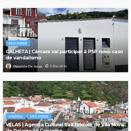
SÃO JORGE
CALHETA | Câmara vai participar à PSP novo caso
de vandalismo
2 dias atrás
Mauricio De Jesus
AGENDA
SÃO JORGE
VELAS | Agenda Cultural traz folclore de Vila Nova
de Poiares ao Concelho