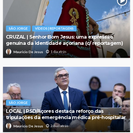
SÃO JORGE
VÍDEOS | REPORTAGENS
CRUZAL | Senhor Bom Jesus: uma expressão
genuína da identidade açoriana (c/ reportagem)
1 dia atrás
Mauricio De Jesus
SÃO JORGE
LOCAL | PSD/Açores destaca reforço das
tripulações da emergência médica pré-hospitalar
2 dias atrás
Mauricio De Jesus