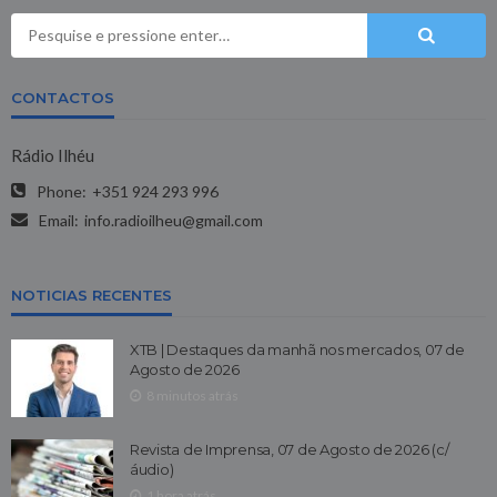
CONTACTOS
Rádio Ilhéu
Phone:
+351 924 293 996
Email:
info.radioilheu@gmail.com
NOTICIAS RECENTES
XTB | Destaques da manhã nos mercados, 07 de
Agosto de 2026
8 minutos atrás
Revista de Imprensa, 07 de Agosto de 2026 (c/
áudio)
1 hora atrás