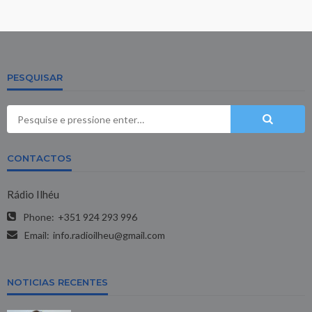
PESQUISAR
CONTACTOS
Rádio Ilhéu
Phone:
+351 924 293 996
Email:
info.radioilheu@gmail.com
NOTICIAS RECENTES