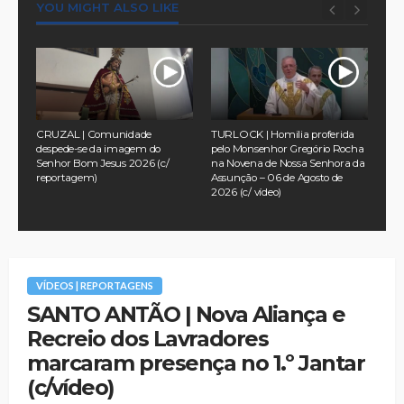
YOU MIGHT ALSO LIKE
com
CRUZAL | Comunidade
TURLOCK | Homilia proferida
CRU
a
despede-se da imagem do
pelo Monsenhor Gregório Rocha
uma
Senhor Bom Jesus 2026 (c/
na Novena de Nossa Senhora da
ide
reportagem)
Assunção – 06 de Agosto de
rep
2026 (c/ vídeo)
VÍDEOS | REPORTAGENS
SANTO ANTÃO | Nova Aliança e
Recreio dos Lavradores
marcaram presença no 1.º Jantar
(c/vídeo)