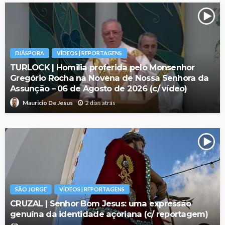
DIÁSPORA
VÍDEOS | REPORTAGENS
TURLOCK | Homilia proferida pelo Monsenhor
Gregório Rocha na Novena de Nossa Senhora da
Assunção – 06 de Agosto de 2026 (c/ vídeo)
2 dias atrás
Mauricio De Jesus
SÃO JORGE
VÍDEOS | REPORTAGENS
CRUZAL | Senhor Bom Jesus: uma expressão
genuína da identidade açoriana (c/ reportagem)