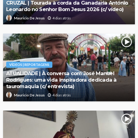
CRUZAL | Tourada à corda da Ganadaria António
Leonardo no Senhor Bom Jesus 2026 (c/ vídeo)
4 dias atrás
Mauricio De Jesus
VÍDEOS | REPORTAGENS
ATUALIDADE | À conversa com José Manuel
Rodrigues: uma vida inspiradora dedicada à
tauromaquia (c/ entrevista)
4 dias atrás
Mauricio De Jesus