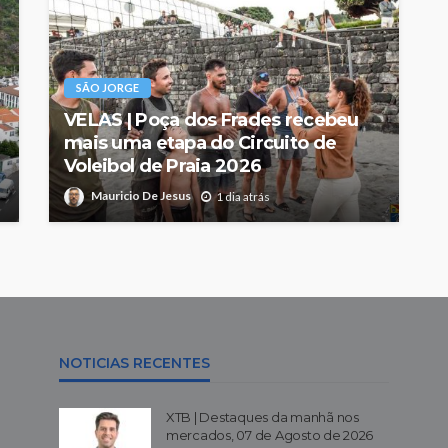
SÃO JORGE
VELAS | Poça dos Frades recebeu
mais uma etapa do Circuito de
Voleibol de Praia 2026
Mauricio De Jesus
1 dia atrás
NOTICIAS RECENTES
XTB | Destaques da manhã nos
mercados, 07 de Agosto de 2026