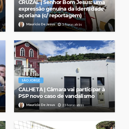
CRUZAL | Senhor Bom Jesus: uma
expressão genuína da identidade
açoriana (c/ reportagem)
Mauricio De Jesus
5 horas atrás
SÃO JORGE
CALHETA | Câmara vai participar à
PSP novo caso de vandalismo
Mauricio De Jesus
23 horas atrás