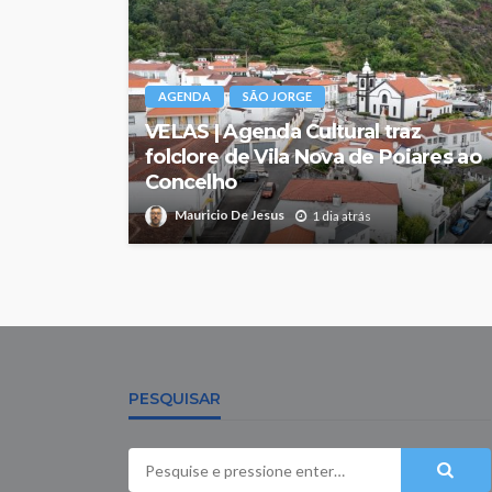
AGENDA
SÃO JORGE
VELAS | Agenda Cultural traz
folclore de Vila Nova de Poiares ao
Concelho
Mauricio De Jesus
1 dia atrás
PESQUISAR