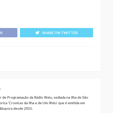
OK
SHARE ON TWITTER
r
r de Programação da Rádio Ilhéu, sediada na Ilha de São
rica 'Cronicas da Ilha e de Um Ilhéu' que é emitida em
 diáspora desde 2015.