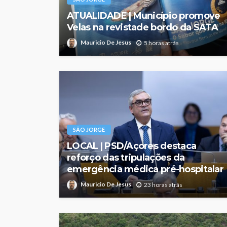
ATUALIDADE | Município promove
Velas na revistade bordo da SATA
Mauricio De Jesus
5 horas atrás
SÃO JORGE
LOCAL | PSD/Açores destaca
reforço das tripulações da
emergência médica pré-hospitalar
Mauricio De Jesus
23 horas atrás