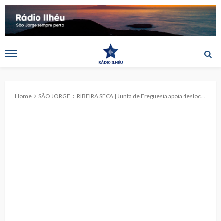
Home
SÃO JORGE
RIBEIRA SECA | Junta de Freguesia apoia deslocação de alunos da EBS da Calheta ao Parlamento Açoriano