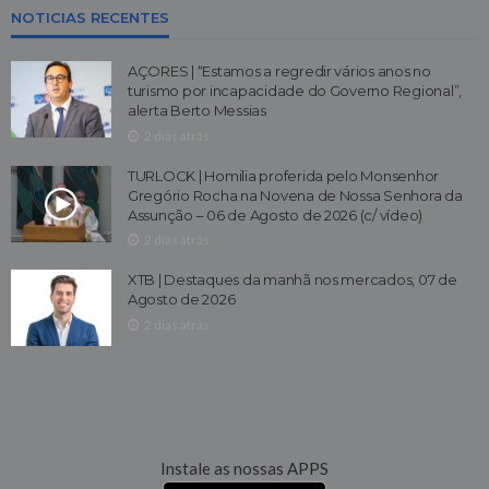
NOTICIAS RECENTES
AÇORES | “Estamos a regredir vários anos no
turismo por incapacidade do Governo Regional”,
alerta Berto Messias
2 dias atrás
TURLOCK | Homilia proferida pelo Monsenhor
Gregório Rocha na Novena de Nossa Senhora da
Assunção – 06 de Agosto de 2026 (c/ vídeo)
2 dias atrás
XTB | Destaques da manhã nos mercados, 07 de
Agosto de 2026
2 dias atrás
Instale as nossas APPS