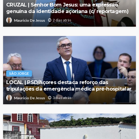
CRUZAL | Senhor Bom Jesus: uma expressão
genuína da identidade açoriana (c/ reportagem)
2 dias atrás
Mauricio De Jesus
SÃO JORGE
LOCAL | PSD/Açores destaca reforço das
tripulações da emergência médica pré-hospitalar
3 dias atrás
Mauricio De Jesus