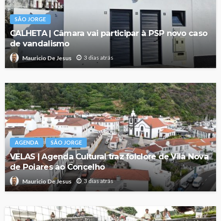
SÃO JORGE
CALHETA | Câmara vai participar à PSP novo caso
de vandalismo
3 dias atrás
Mauricio De Jesus
AGENDA
SÃO JORGE
VELAS | Agenda Cultural traz folclore de Vila Nova
de Poiares ao Concelho
3 dias atrás
Mauricio De Jesus