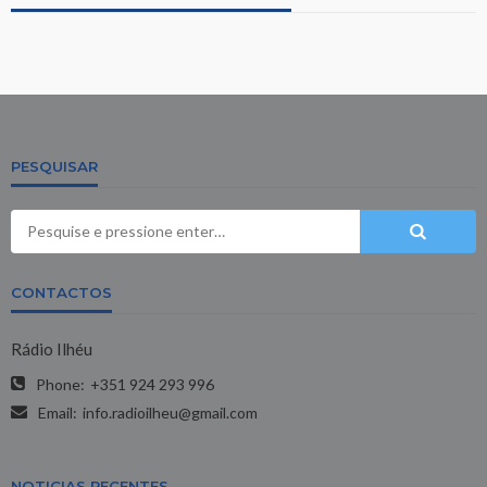
PESQUISAR
CONTACTOS
Rádio Ilhéu
Phone:
+351 924 293 996
Email:
info.radioilheu@gmail.com
NOTICIAS RECENTES