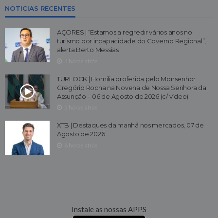
NOTICIAS RECENTES
AÇORES | “Estamos a regredir vários anos no
turismo por incapacidade do Governo Regional”,
alerta Berto Messias
4 horas atrás
TURLOCK | Homilia proferida pelo Monsenhor
Gregório Rocha na Novena de Nossa Senhora da
Assunção – 06 de Agosto de 2026 (c/ vídeo)
5 horas atrás
XTB | Destaques da manhã nos mercados, 07 de
Agosto de 2026
8 horas atrás
Instale as nossas APPS