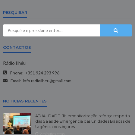
PESQUISAR
CONTACTOS
Rádio Ilhéu
Phone:
+351 924 293 996
Email:
info.radioilheu@gmail.com
NOTICIAS RECENTES
ATUALIDADE | Telemonitorização reforça resposta
das Salas de Emergência das Unidades Básicas de
Urgência dos Açores
2 minutos atrás