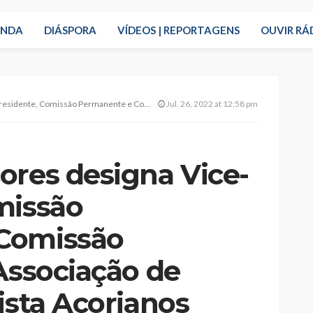
ENDA
DIÁSPORA
VÍDEOS | REPORTAGENS
OUVIR RÁ
 e Comissão Instaladora da Associação de Autarcas Socialista Açorianos
Jul. 26, 2022 at 12:58 pm
ores designa Vice-
missão
Comissão
Associação de
ista Açorianos