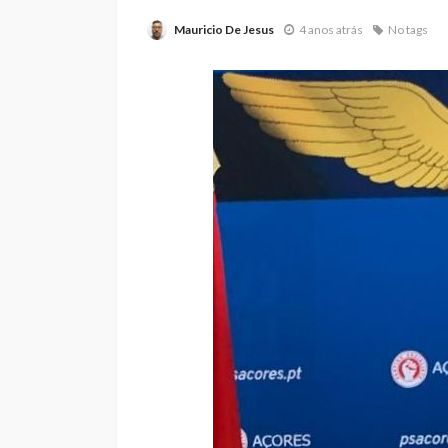
Mauricio De Jesus
4 anos atrás
No tags