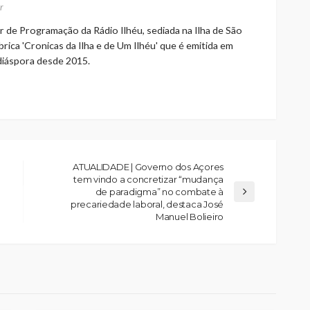
r
r de Programação da Rádio Ilhéu, sediada na Ilha de São
rica 'Cronicas da Ilha e de Um Ilhéu' que é emitida em
 diáspora desde 2015.
ATUALIDADE | Governo dos Açores
tem vindo a concretizar “mudança
de paradigma” no combate à
precariedade laboral, destaca José
Manuel Bolieiro