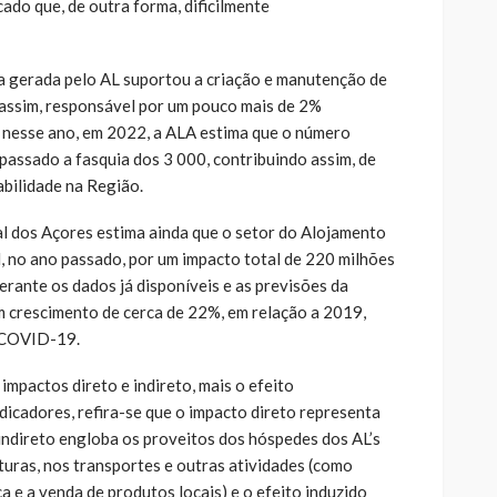
cado que, de outra forma, dificilmente
a gerada pelo AL suportou a criação e manutenção de
 assim, responsável por um pouco mais de 2%
nesse ano, em 2022, a ALA estima que o número
passado a fasquia dos 3 000, contribuindo assim, de
bilidade na Região.
l dos Açores estima ainda que o setor do Alojamento
l, no ano passado, por um impacto total de 220 milhões
rante os dados já disponíveis e as previsões da
 crescimento de cerca de 22%, em relação a 2019,
a COVID-19.
impactos direto e indireto, mais o efeito
dicadores, refira-se que o impacto direto representa
 indireto engloba os proveitos dos hóspedes dos AL’s
turas, nos transportes e outras atividades (como
a e a venda de produtos locais) e o efeito induzido