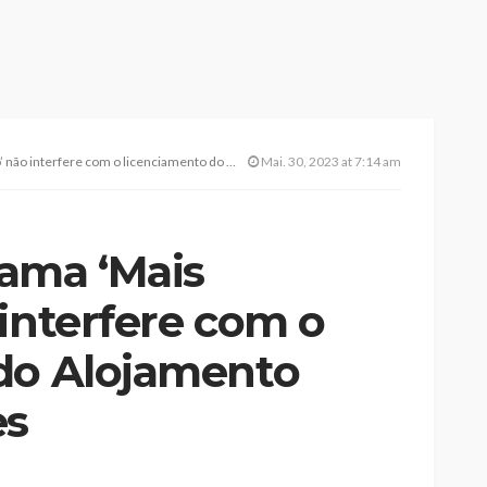
e com o licenciamento do Alojamento Local nos Açores
Mai. 30, 2023 at 7:14 am
ama ‘Mais
interfere com o
do Alojamento
es