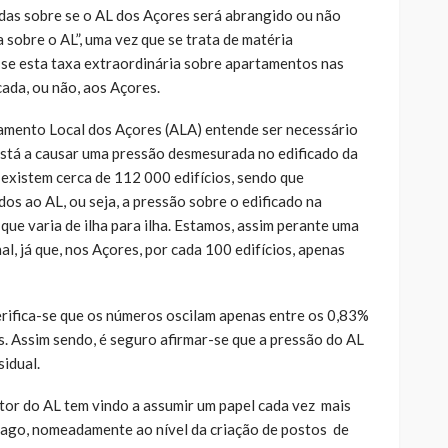
das sobre se o AL dos Açores será abrangido ou não
 sobre o AL”, uma vez que se trata de matéria
er se esta taxa extraordinária sobre apartamentos nas
cada, ou não, aos Açores.
amento Local dos Açores (ALA) entende ser necessário
 está a causar uma pressão desmesurada no edificado da
existem cerca de 112 000 edifícios, sendo que
os ao AL, ou seja, a pressão sobre o edificado na
ue varia de ilha para ilha. Estamos, assim perante uma
al, já que, nos Açores, por cada 100 edifícios, apenas
rifica-se que os números oscilam apenas entre os 0,83%
s. Assim sendo, é seguro afirmar-se que a pressão do AL
sidual.
etor do AL tem vindo a assumir um papel cada vez mais
ago, nomeadamente ao nível da criação de postos de