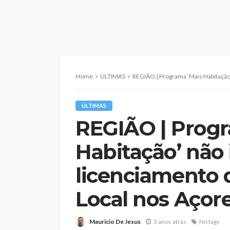
Home
ÚLTIMAS
REGIÃO | Programa ‘Mais Habitação’ não interfer
ÚLTIMAS
REGIÃO | Progr
Habitação’ não 
licenciamento 
Local nos Açor
Mauricio De Jesus
3 anos atrás
No tags