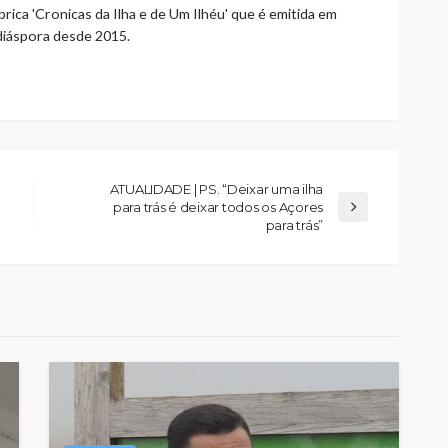
rica 'Cronicas da Ilha e de Um Ilhéu' que é emitida em
 diáspora desde 2015.
ATUALIDADE | PS. “Deixar uma ilha
para trás é deixar todos os Açores
para trás”