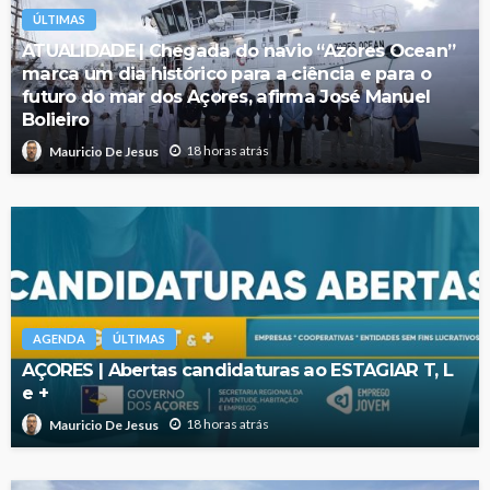
ÚLTIMAS
ATUALIDADE | Chegada do navio “Azores Ocean”
marca um dia histórico para a ciência e para o
futuro do mar dos Açores, afirma José Manuel
Bolieiro
18 horas atrás
Mauricio De Jesus
AGENDA
ÚLTIMAS
AÇORES | Abertas candidaturas ao ESTAGIAR T, L
e +
18 horas atrás
Mauricio De Jesus