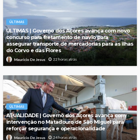
ÚLTIMAS
ÚLTIMAS | Governo dos Açores avança com novo
concurso para fretamento de navio para
assegurar transporte de mercadorias para as ilhas
do Corvo e das Flores
22 horas atrás
Mauricio De Jesus
ÚLTIMAS
ATUALIDADE | Governo dos Açores avança com
intervenção no Matadouro de São Miguel para
reforçar segurança e operacionalidade
24 horas atrás
Mauricio De Jesus