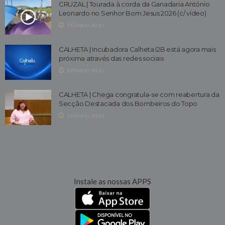
CRUZAL | Tourada à corda da Ganadaria António
Leonardo no Senhor Bom Jesus 2026 (c/ vídeo)
16 horas atrás
CALHETA | Incubadora Calheta I2B está agora mais
próxima através das redes sociais
16 horas atrás
CALHETA | Chega congratula-se com reabertura da
Secção Destacada dos Bombeiros do Topo
16 horas atrás
Instale as nossas APPS