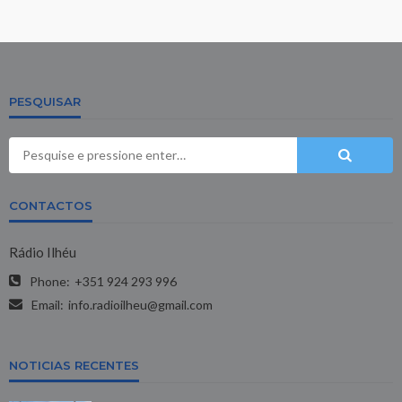
PESQUISAR
CONTACTOS
Rádio Ilhéu
Phone:
+351 924 293 996
Email:
info.radioilheu@gmail.com
NOTICIAS RECENTES