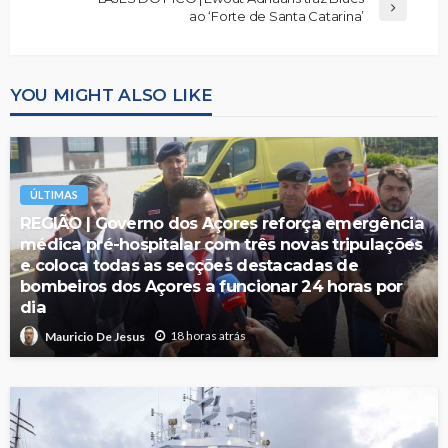
ao ‘Forte de Santa Catarina’
YOU MIGHT ALSO LIKE
ÚLTIMAS
REGIÃO | Governo dos Açores reforça emergência
médica pré-hospitalar com três novas tripulações
e coloca todas as secções destacadas de
bombeiros dos Açores a funcionar 24 horas por
dia
18 horas atrás
Mauricio De Jesus