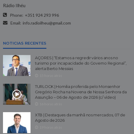
Rádio Ilhéu
Phone:
+351 924 293 996
Email:
info.radioilheu@gmail.com
NOTICIAS RECENTES
AÇORES | “Estamos a regredir vários anos no
turismo por incapacidade do Governo Regional”,
alerta Berto Messias
15 horas atrás
TURLOCK | Homilia proferida pelo Monsenhor
Gregório Rocha na Novena de Nossa Senhora da
Assunção – 06 de Agosto de 2026 (c/ vídeo)
16 horas atrás
XTB | Destaques da manhã nos mercados, 07 de
Agosto de 2026
19 horas atrás