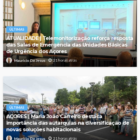
ÚLTIMAS
ATUALIDADE | Telemonitorização reforça resposta
das Salas de Emergência das Unidades Básicas
de Urgência dos Açores
21 horas atrás
Mauricio De Jesus
ÚLTIMAS
AÇORES | Maria João Carreiro destaca
importância das autarquias na diversificação de
novas soluções habitacionais
21 horas atrás
Mauricio De Jesus