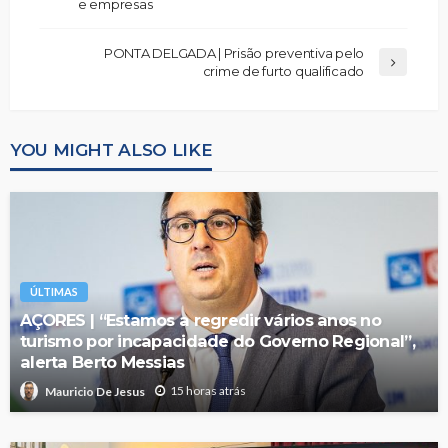
e empresas
PONTA DELGADA | Prisão preventiva pelo
crime de furto qualificado
YOU MIGHT ALSO LIKE
ÚLTIMAS
AÇORES | “Estamos a regredir vários anos no
turismo por incapacidade do Governo Regional”,
alerta Berto Messias
15 horas atrás
Mauricio De Jesus