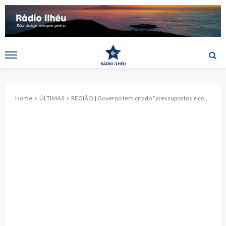
Home
ÚLTIMAS
REGIÃO | Governo tem criado “pressupostos e condições” para maior adesão a veículos elétricos, realça José Manuel Bolieiro