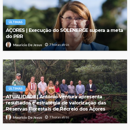
ÚLTIMAS
AÇORES | Execução do SOLENERGE supera a meta
do PRR
7 horas atrás
Mauricio De Jesus
ÚLTIMAS
ATUALIDADE | António Ventura apresenta
resultados e estratégia de valorização das
Reservas Florestais de Recreio dos Açores
7 horas atrás
Mauricio De Jesus