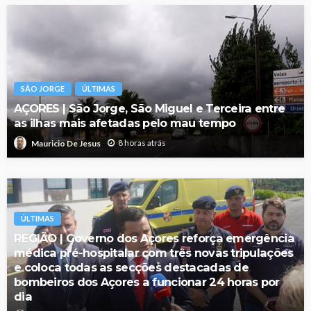
SÃO JORGE
ÚLTIMAS
AÇORES | São Jorge, São Miguel e Terceira entre
as ilhas mais afetadas pelo mau tempo
8 horas atrás
Mauricio De Jesus
ÚLTIMAS
REGIÃO | Governo dos Açores reforça emergência
médica pré-hospitalar com três novas tripulações
e coloca todas as secções destacadas de
bombeiros dos Açores a funcionar 24 horas por
dia