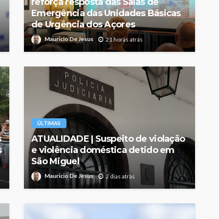
reforça resposta das Salas de
Emergência das Unidades Básicas
de Urgência dos Açores
Mauricio De Jesus
21 horas atrás
ÚLTIMAS
s
ATUALIDADE | Suspeito de violação
s
e violência doméstica detido em
São Miguel
Mauricio De Jesus
2 dias atrás