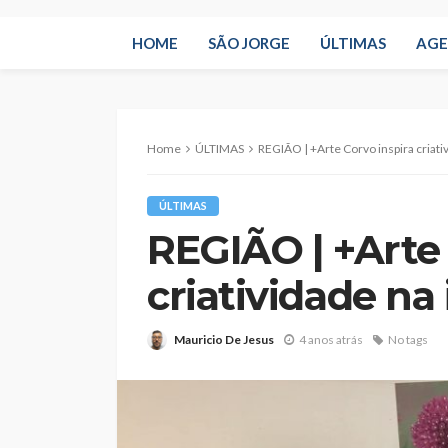
HOME
SÃO JORGE
ÚLTIMAS
AG
Home
ÚLTIMAS
REGIÃO | +Arte Corvo inspira criati
ÚLTIMAS
REGIÃO | +Arte 
criatividade na
Mauricio De Jesus
4 anos atrás
No tags