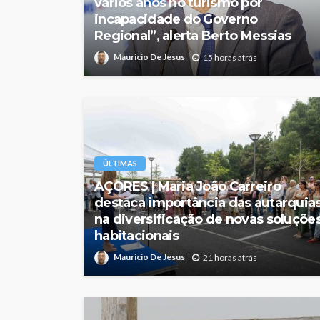
vários anos no turismo por
incapacidade do Governo
Regional”, alerta Berto Messias
Mauricio De Jesus
15 horas atrás
ÚLTIMAS
AÇORES | Maria João Carreiro
destaca importância das autarquia
na diversificação de novas soluçõe
habitacionais
Mauricio De Jesus
21 horas atrás