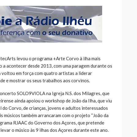
tecArts levou o programa +Arte Corvo à ilha mais
o a acontecer desde 2013, com uma paragem durante os
voltou em força com quatro artistas a liderar
ade e mostrar os seus trabalhos aos corvinos.
oncerto SOLO9VIOLA na Igreja N.S. dos Milagres, que
eirense ainda apoiou o workshop de João da Ilha, que viu
al do Corvo, de crianças, jovens e adultos interessados
ois músicos também arrancaram com o projeto “João da
programa RJAAC do Governo dos Açores, que pretende
 levar o músico às 9 ilhas dos Açores durante este ano.