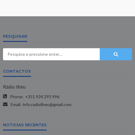
PESQUISAR
CONTACTOS
Rádio Ilhéu
Phone:
+351 924 293 996
Email:
info.radioilheu@gmail.com
NOTICIAS RECENTES