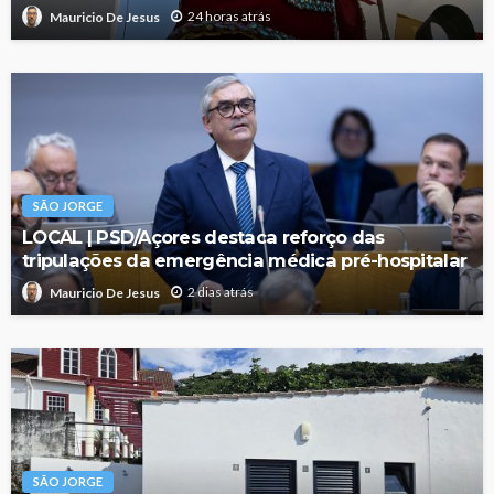
24 horas atrás
Mauricio De Jesus
SÃO JORGE
LOCAL | PSD/Açores destaca reforço das
tripulações da emergência médica pré-hospitalar
2 dias atrás
Mauricio De Jesus
SÃO JORGE