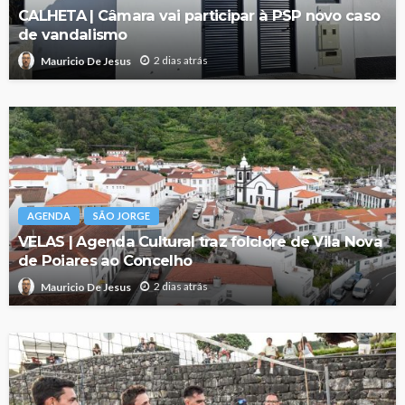
CALHETA | Câmara vai participar à PSP novo caso
de vandalismo
2 dias atrás
Mauricio De Jesus
AGENDA
SÃO JORGE
VELAS | Agenda Cultural traz folclore de Vila Nova
de Poiares ao Concelho
2 dias atrás
Mauricio De Jesus