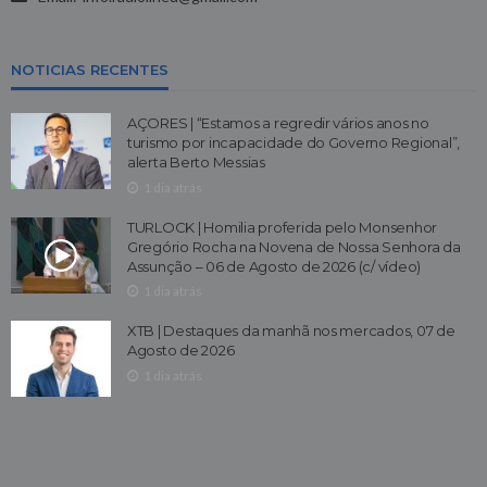
NOTICIAS RECENTES
AÇORES | “Estamos a regredir vários anos no
turismo por incapacidade do Governo Regional”,
alerta Berto Messias
1 dia atrás
TURLOCK | Homilia proferida pelo Monsenhor
Gregório Rocha na Novena de Nossa Senhora da
Assunção – 06 de Agosto de 2026 (c/ vídeo)
1 dia atrás
XTB | Destaques da manhã nos mercados, 07 de
Agosto de 2026
1 dia atrás