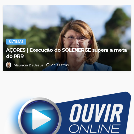
ÚLTIMAS
AÇORES | Execução do SOLENERGE supera a meta
do PRR
2 dias atrás
Mauricio De Jesus