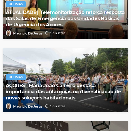
ÚLTIMAS
ATUALIDADE | Telemonitorização reforça resposta
das Salas de Emergência das Unidades Básicas
de Urgência dos Açores
1 dia atrás
Mauricio De Jesus
ÚLTIMAS
AÇORES | Maria João Carreiro destaca
importância das autarquias na diversificação de
novas soluções habitacionais
1 dia atrás
Mauricio De Jesus