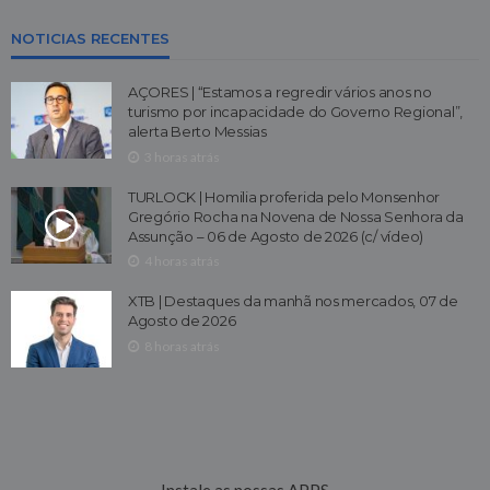
NOTICIAS RECENTES
AÇORES | “Estamos a regredir vários anos no
turismo por incapacidade do Governo Regional”,
alerta Berto Messias
3 horas atrás
TURLOCK | Homilia proferida pelo Monsenhor
Gregório Rocha na Novena de Nossa Senhora da
Assunção – 06 de Agosto de 2026 (c/ vídeo)
4 horas atrás
XTB | Destaques da manhã nos mercados, 07 de
Agosto de 2026
8 horas atrás