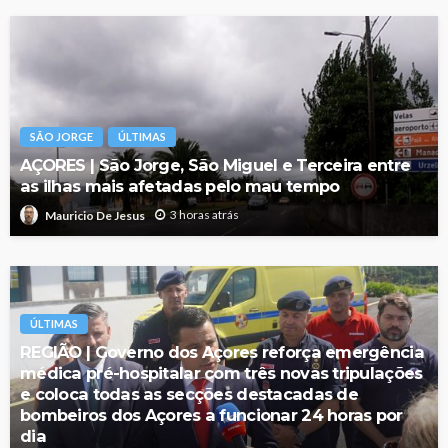
SÃO JORGE
ÚLTIMAS
AÇORES | São Jorge, São Miguel e Terceira entre
as ilhas mais afetadas pelo mau tempo
3 horas atrás
Mauricio De Jesus
ÚLTIMAS
REGIÃO | Governo dos Açores reforça emergência
médica pré-hospitalar com três novas tripulações
e coloca todas as secções destacadas de
bombeiros dos Açores a funcionar 24 horas por
dia