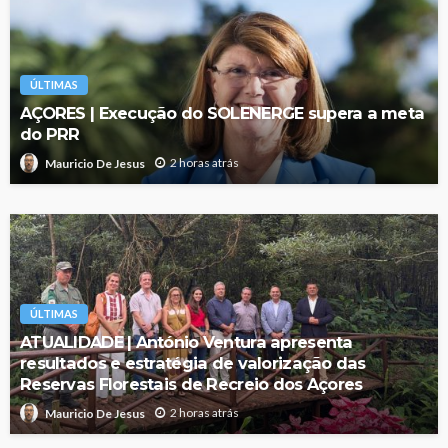
ÚLTIMAS
AÇORES | Execução do SOLENERGE supera a meta
do PRR
2 horas atrás
Mauricio De Jesus
ÚLTIMAS
ATUALIDADE | António Ventura apresenta
resultados e estratégia de valorização das
Reservas Florestais de Recreio dos Açores
2 horas atrás
Mauricio De Jesus