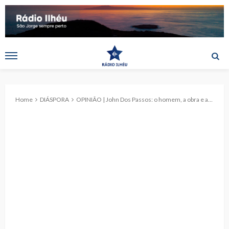
Home
DIÁSPORA
OPINIÃO | John Dos Passos: o homem, a obra e as raizes portuguesas, por Daniel Bastos