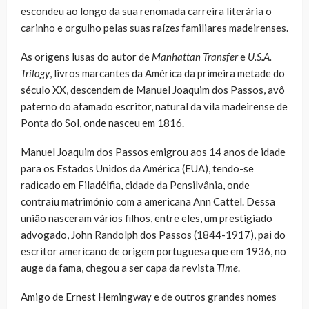
escondeu ao longo da sua renomada carreira literária o
carinho e orgulho pelas suas raíze
s
familiares madeirenses.
As origens lusas do autor de
Manhattan Transfer
e
U.S.A.
Trilogy
, livros marcantes da América da primeira metade do
século XX, descendem de Manuel Joaquim dos Passos, avô
paterno do afamado escritor, natural da vila madeirense de
Ponta do Sol, onde nasceu em 1816.
Manuel Joaquim dos Passos emigrou aos 14 anos de idade
para os Estados Unidos da América (EUA), tendo-se
radicado em Filadélfia, cidade da Pensilvânia, onde
contraiu matrimónio com a americana Ann Cattel. Dessa
união nasceram vários filhos, entre eles, um prestigiado
advogado, John Randolph dos Passos (1844-1917), pai do
escritor americano de origem portuguesa que em 1936, no
auge da fama, chegou a ser capa da revista
Time
.
Amigo de Ernest Hemingway e de outros grandes nomes