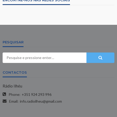
PESQUISAR
CONTACTOS
Rádio Ilhéu
Phone:
+351 924 293 996
Email:
info.radioilheu@gmail.com