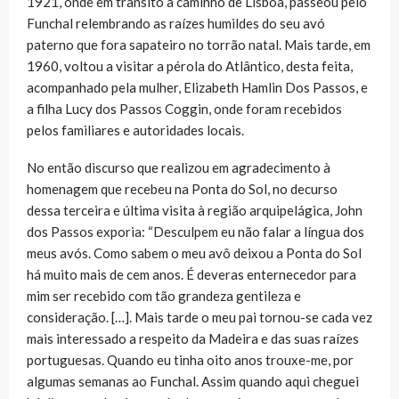
1921, onde em trânsito a caminho de Lisboa, passeou pelo
Funchal relembrando as raízes humildes do seu avó
paterno que fora sapateiro no torrão natal. Mais tarde, em
1960, voltou a visitar a pérola do Atlântico, desta feita,
acompanhado pela mulher, Elizabeth Hamlin Dos Passos, e
a filha Lucy dos Passos Coggin, onde foram recebidos
pelos familiares e autoridades locais.
No então discurso que realizou em agradecimento à
homenagem que recebeu na Ponta do Sol, no decurso
dessa terceira e última visita à região arquipelágica, John
dos Passos exporia: “Desculpem eu não falar a língua dos
meus avós. Como sabem o meu avô deixou a Ponta do Sol
há muito mais de cem anos. É deveras enternecedor para
mim ser recebido com tão grandeza gentileza e
consideração. […]. Mais tarde o meu pai tornou-se cada vez
mais interessado a respeito da Madeira e das suas raízes
portuguesas. Quando eu tinha oito anos trouxe-me, por
algumas semanas ao Funchal. Assim quando aqui cheguei