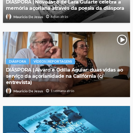
DIÁSPORA | Novo livro de Lara Gularte celebra a
memória açoriana através da poesia da diáspora
6 dias atrás
Mauricio De Jesus
DIÁSPORA
VÍDEOS | REPORTAGENS
DIÁSPORA | Álvaro e Odília Aguiar: duas vidas ao
serviço da açorianidade na Califórnia (c/
entrevista)
1 semana atrás
Mauricio De Jesus