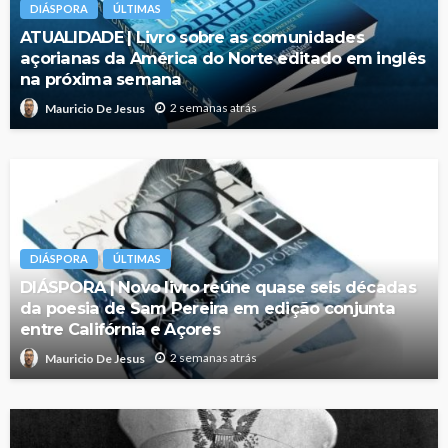
DIÁSPORA
ÚLTIMAS
ATUALIDADE | Livro sobre as comunidades
açorianas da América do Norte editado em inglês
na próxima semana
2 semanas atrás
Mauricio De Jesus
DIÁSPORA
ÚLTIMAS
DIÁSPORA | Novo livro reúne quase seis décadas
da poesia de Sam Pereira em edição conjunta
entre Califórnia e Açores
2 semanas atrás
Mauricio De Jesus