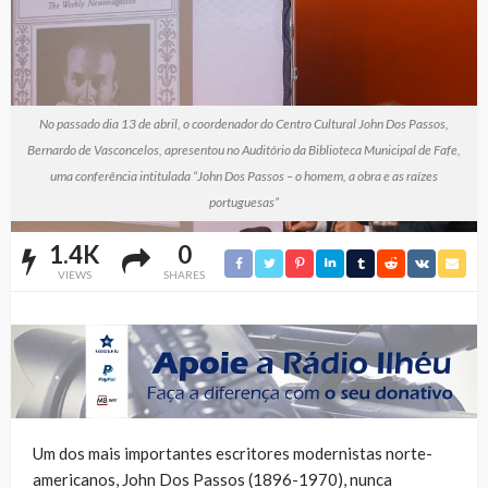
No passado dia 13 de abril, o coordenador do Centro Cultural John Dos Passos,
Bernardo de Vasconcelos, apresentou no Auditório da Biblioteca Municipal de Fafe,
uma conferência intitulada “John Dos Passos – o homem, a obra e as raízes
portuguesas”
1.4K
0
VIEWS
SHARES
Um dos mais importantes escritores modernistas norte-
americanos, John Dos Passos (1896-1970), nunca