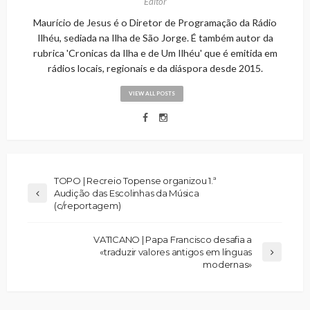
Editor
Maurício de Jesus é o Diretor de Programação da Rádio
Ilhéu, sediada na Ilha de São Jorge. É também autor da
rubrica 'Cronicas da Ilha e de Um Ilhéu' que é emitida em
rádios locais, regionais e da diáspora desde 2015.
VIEW ALL POSTS
TOPO | Recreio Topense organizou 1.ª
Audição das Escolinhas da Música
(c/reportagem)
VATICANO | Papa Francisco desafia a
«traduzir valores antigos em línguas
modernas»