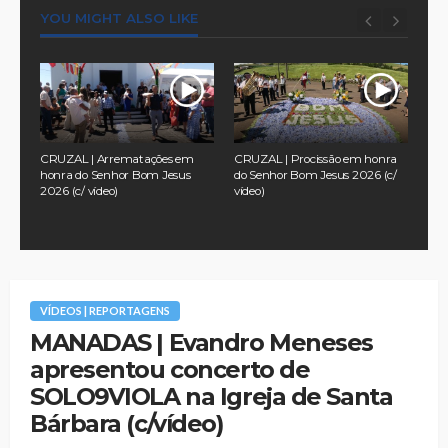
YOU MIGHT ALSO LIKE
CRUZAL | Arrematações em
CRUZAL | Procissão em honra
CRU
ião
honra do Senhor Bom Jesus
do Senhor Bom Jesus 2026 (c/
Gan
 Bom
2026 (c/ vídeo)
vídeo)
Sen
víd
VÍDEOS | REPORTAGENS
MANADAS | Evandro Meneses
apresentou concerto de
SOLO9VIOLA na Igreja de Santa
Bárbara (c/vídeo)