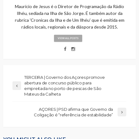
Maurício de Jesus é o Diretor de Programação da Rádio
Ilhéu, sediada na Ilha de São Jorge. É também autor da
rubrica 'Cronicas da Ilha e de Um Ilhéu' que é emitida em
rádios locais, regionais e da diáspora desde 2015.
VIEW ALL POSTS
TERCEIRA | Governo dos Açores promove
abertura de concurso público para
empreitada no porto de pescas de São
Mateus da Calheta
AÇORES | PSD afirma que Governo da
Coligação é “referência de estabilidade”