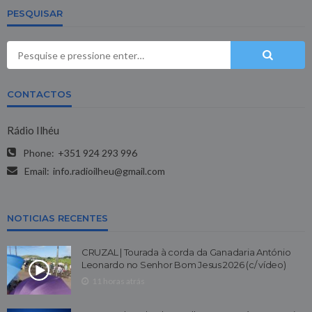
PESQUISAR
CONTACTOS
Rádio Ilhéu
Phone:
+351 924 293 996
Email:
info.radioilheu@gmail.com
NOTICIAS RECENTES
CRUZAL | Tourada à corda da Ganadaria António
Leonardo no Senhor Bom Jesus 2026 (c/ vídeo)
11 horas atrás