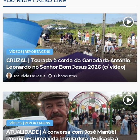
YOU MIGHT ALSO LIKE
VÍDEOS | REPORTAGENS
CRUZAL | Tourada à corda da Ganadaria António
Leonardo no Senhor Bom Jesus 2026 (c/ vídeo)
11 horas atrás
Mauricio De Jesus
VÍDEOS | REPORTAGENS
ATUALIDADE | À conversa com José Manuel
Rodrigues: uma vida inspiradora dedicada à