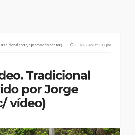
onal cortejo promovido por Jorge Cardoso 2026 (c/ vídeo)
Jul. 01, 2026 at 2:11 pm
deo. Tradicional
ido por Jorge
/ vídeo)