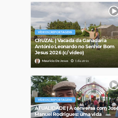
VÍDEOS | REPORTAGENS
CRUZAL | Vacada da Ganadaria
António Leonardo no Senhor Bom
Jesus 2026 (c/ vídeo)
Mauricio De Jesus
1 dia atrás
VÍDEOS | REPORTAGENS
ATUALIDADE | À conversa com Jos
Manuel Rodrigues: uma vida