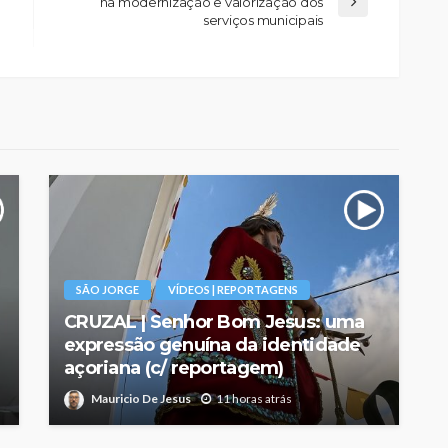
na modernização e valorização dos
serviços municipais
SÃO JORGE
VÍDEOS | REPORTAGENS
CRUZAL | Senhor Bom Jesus: uma
expressão genuína da identidade
açoriana (c/ reportagem)
Mauricio De Jesus
11 horas atrás