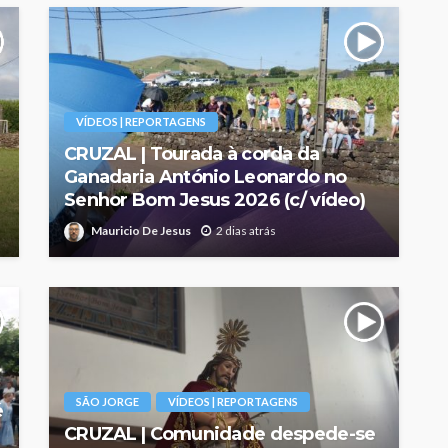
VÍDEOS | REPORTAGENS
CRUZAL | Tourada à corda da
Ganadaria António Leonardo no
Senhor Bom Jesus 2026 (c/ vídeo)
Mauricio De Jesus
2 dias atrás
SÃO JORGE
VÍDEOS | REPORTAGENS
é
CRUZAL | Comunidade despede-se