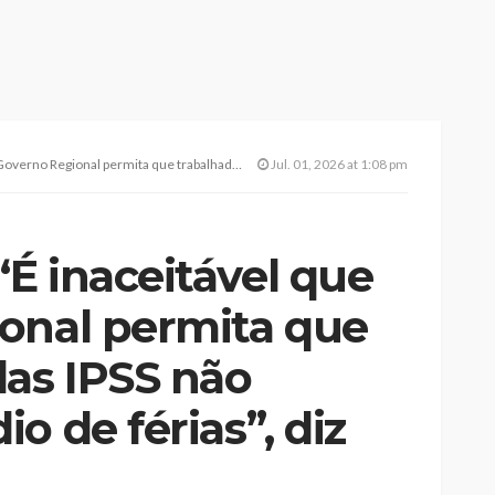
 trabalhadores das IPSS não recebam subsídio de férias”, diz PS/Açores
Jul. 01, 2026 at 1:08 pm
É inaceitável que
onal permita que
das IPSS não
o de férias”, diz