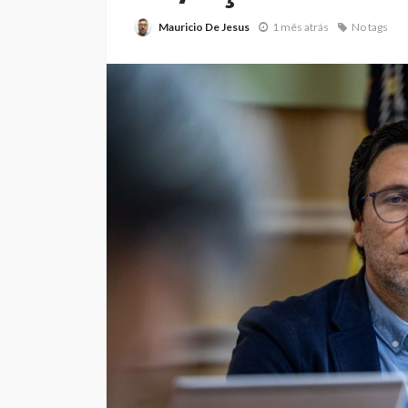
Mauricio De Jesus
1 mês atrás
No tags