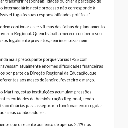
r transferir responsabilidades ou criar a perceção de
o intermediário neste processo não corresponde à
ssível fuga às suas responsabilidades políticas”.
odem continuar a ser vítimas das falhas de planeamento
Governo Regional. Quem trabalha merece receber o seu
razos legalmente previstos, sem incertezas nem
 ainda mais preocupante porque várias IPSS com
atravessam atualmente enormes dificuldades financeiras
os por parte da Direção Regional da Educação, que
eferentes aos meses de janeiro, fevereiro e março.
o Martins, estas instituições acumulam pressões
rentes entidades da Administração Regional, sendo
xtraordinárias para assegurar o funcionamento regular
 aos seus colaboradores.
lmente que o recente aumento de apenas 2,4% nos