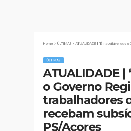
Home
ÚLTIMAS
ATUALIDADE | “É inaceitável que o Governo Regional permita que
ÚLTIMAS
ATUALIDADE | “
o Governo Regi
trabalhadores 
recebam subsídi
PS/Açores