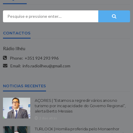
CONTACTOS
Rádio Ilhéu
Phone:
+351 924 293 996
Email:
info.radioilheu@gmail.com
NOTICIAS RECENTES
AÇORES | “Estamos a regredir vários anos no
turismo por incapacidade do Governo Regional”,
alerta Berto Messias
2 dias atrás
TURLOCK | Homilia proferida pelo Monsenhor