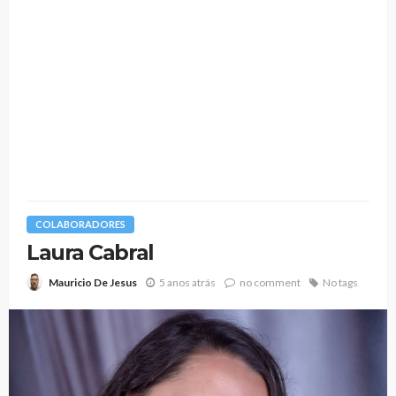
COLABORADORES
Laura Cabral
5 anos atrás
no comment
No tags
Mauricio De Jesus