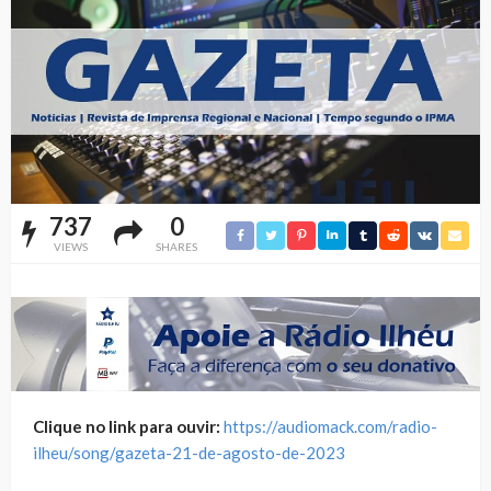
737
0
VIEWS
SHARES
Clique no link para ouvir:
https://audiomack.com/radio-
ilheu/song/gazeta-21-de-agosto-de-2023