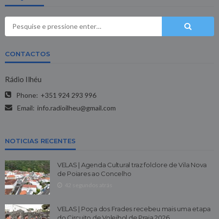
CONTACTOS
Rádio Ilhéu
Phone:
+351 924 293 996
Email:
info.radioilheu@gmail.com
NOTICIAS RECENTES
VELAS | Agenda Cultural traz folclore de Vila Nova
de Poiares ao Concelho
42 segundos atrás
VELAS | Poça dos Frades recebeu mais uma etapa
do Circuito de Voleibol de Praia 2026