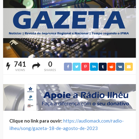
741
0
VIEWS
SHARES
Clique no link para ouvir:
https://audiomack.com/radio-
ilheu/song/gazeta-18-de-agosto-de-2023