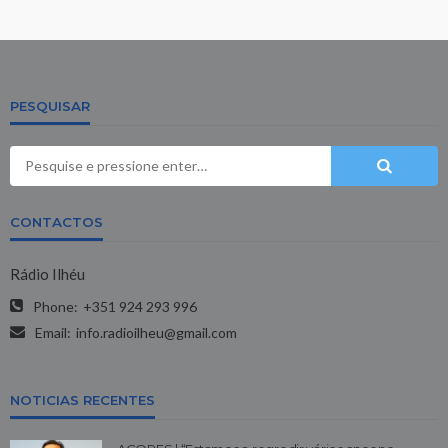
PESQUISAR
CONTACTOS
Rádio Ilhéu
Phone:
+351 924 293 996
Email:
info.radioilheu@gmail.com
NOTICIAS RECENTES