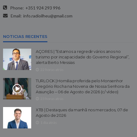
Phone:
+351 924 293 996
Email:
info.radioilheu@gmail.com
NOTICIAS RECENTES
AÇORES | “Estamos a regredir vários anos no
turismo por incapacidade do Governo Regional”,
alerta Berto Messias
22 horas atrás
TURLOCK | Homilia proferida pelo Monsenhor
Gregório Rocha na Novena de Nossa Senhora da
Assunção – 06 de Agosto de 2026 (c/ vídeo)
23 horas atrás
XTB | Destaques da manhã nos mercados, 07 de
Agosto de 2026
1 dia atrás