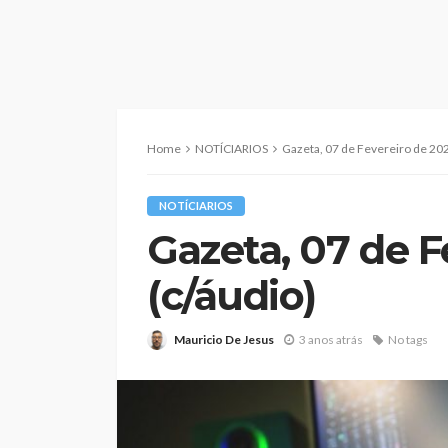
Home
NOTÍCIARIOS
Gazeta, 07 de Fevereiro de 202
NOTÍCIARIOS
Gazeta, 07 de F
(c/áudio)
Mauricio De Jesus
3 anos atrás
No tags