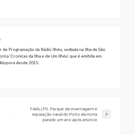
r
r de Programação da Rádio Ilhéu, sediada na Ilha de São
rica 'Cronicas da Ilha e de Um Ilhéu' que é emitida em
 diáspora desde 2015.
FAIAL | PS. Parque de invernagem e
reparação naval do Porto da Horta
parado um ano após anúncio