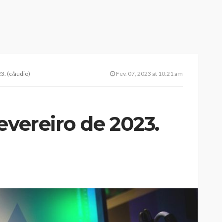
3. (c/áudio)
Fev. 07, 2023 at 10:21 am
evereiro de 2023.