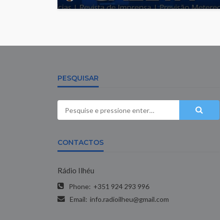
PESQUISAR
CONTACTOS
Rádio Ilhéu
Phone:
+351 924 293 996
Email:
info.radioilheu@gmail.com