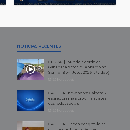
NOTICIAS RECENTES
CRUZAL | Tourada à corda da
Ganadaria António Leonardo no
Senhor Bom Jesus 2026 (c/ vídeo)
15 horas atrás
CALHETA | Incubadora Calheta I2B
está agora mais próxima através
das redes sociais
15 horas atrás
CALHETA | Chega congratula-se
com reabertura da Secção