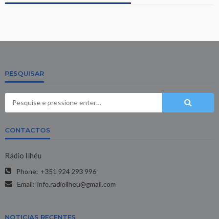
PESQUISAR
CONTACTOS
Rádio Ilhéu
Phone:
+351 924 293 996
Email:
info.radioilheu@gmail.com
NOTICIAS RECENTES