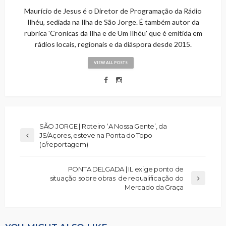
Maurício de Jesus é o Diretor de Programação da Rádio
Ilhéu, sediada na Ilha de São Jorge. É também autor da
rubrica 'Cronicas da Ilha e de Um Ilhéu' que é emitida em
rádios locais, regionais e da diáspora desde 2015.
VIEW ALL POSTS
SÃO JORGE | Roteiro ‘A Nossa Gente’, da
JS/Açores, esteve na Ponta do Topo
(c/reportagem)
PONTA DELGADA | IL exige ponto de
situação sobre obras de requalificação do
Mercado da Graça