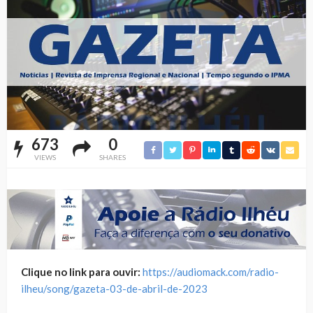
673
0
VIEWS
SHARES
Clique no link para ouvir:
https://audiomack.com/radio-
ilheu/song/gazeta-03-de-abril-de-2023