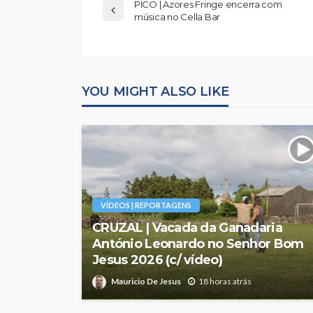
PICO | Azores Fringe encerra com
música no Cella Bar
YOU MIGHT ALSO LIKE
VÍDEOS | REPORTAGENS
CRUZAL | Vacada da Ganadaria
António Leonardo no Senhor Bom
Jesus 2026 (c/ vídeo)
Mauricio De Jesus
18 horas atrás