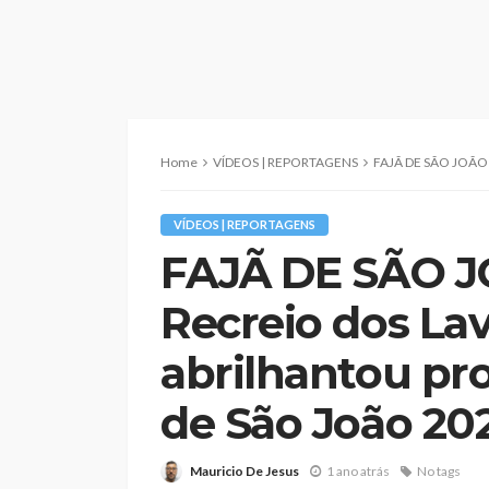
Home
VÍDEOS | REPORTAGENS
FAJÃ DE SÃO JOÃO | Filarmónica Recrei
VÍDEOS | REPORTAGENS
FAJÃ DE SÃO JO
Recreio dos La
abrilhantou pr
de São João 202
Mauricio De Jesus
1 ano atrás
No tags