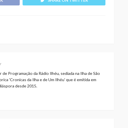
OK
SHARE ON TWITTER
r
r de Programação da Rádio Ilhéu, sediada na Ilha de São
rica 'Cronicas da Ilha e de Um Ilhéu' que é emitida em
 diáspora desde 2015.