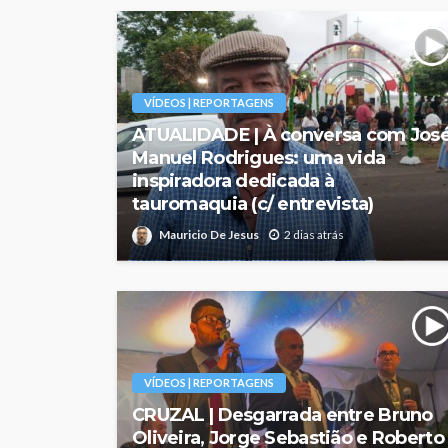
VÍDEOS | REPORTAGENS
ATUALIDADE | À conversa com Jos
Manuel Rodrigues: uma vida
inspiradora dedicada à
tauromaquia (c/ entrevista)
Mauricio De Jesus
2 dias atrás
VÍDEOS | REPORTAGENS
CRUZAL | Desgarrada entre Bruno
Oliveira, Jorge Sebastião e Roberto