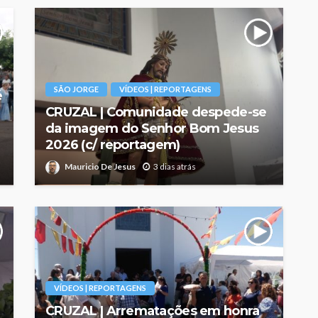
SÃO JORGE
VÍDEOS | REPORTAGENS
é
CRUZAL | Comunidade despede-se
da imagem do Senhor Bom Jesus
2026 (c/ reportagem)
Mauricio De Jesus
3 dias atrás
VÍDEOS | REPORTAGENS
CRUZAL | Arrematações em honra