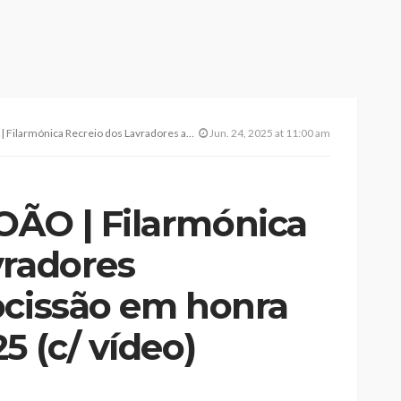
o dos Lavradores abrilhantou procissão em honra de São João 2025 (c/ vídeo)
Jun. 24, 2025 at 11:00 am
ÃO | Filarmónica
vradores
ocissão em honra
5 (c/ vídeo)