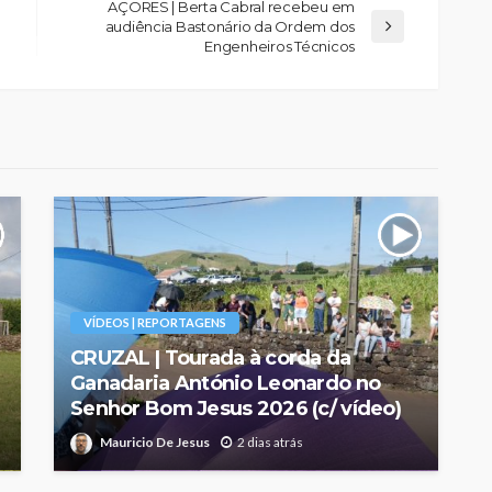
AÇORES | Berta Cabral recebeu em
audiência Bastonário da Ordem dos
Engenheiros Técnicos
VÍDEOS | REPORTAGENS
CRUZAL | Tourada à corda da
Ganadaria António Leonardo no
Senhor Bom Jesus 2026 (c/ vídeo)
Mauricio De Jesus
2 dias atrás