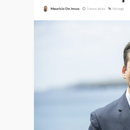
Mauricio De Jesus
3 anos atrás
No tags