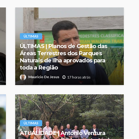
ÚLTIMAS
ÚLTIMAS | Planos de Gestão das
Áreas Terrestres dos Parques
Naturais de Ilha aprovados para
toda a Região
Mauricio De Jesus
17 horas atrás
ÚLTIMAS
ATUALIDADE | António Ventura