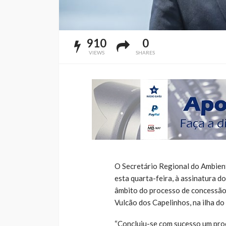
910
0
VIEWS
SHARES
O Secretário Regional do Ambient
esta quarta-feira, à assinatura d
âmbito do processo de concessão
Vulcão dos Capelinhos, na ilha do 
“Concluiu-se com sucesso um proc