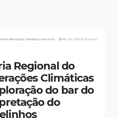
ssiona exploração do bar do Centro de Interpretação do Vulcão dos Capelinhos
Abr. 20, 2023 at 12:39 pm
ria Regional do
erações Climáticas
ploração do bar do
rpretação do
elinhos