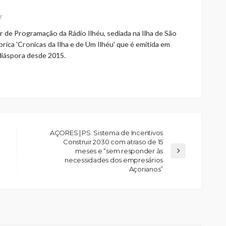
r
r de Programação da Rádio Ilhéu, sediada na Ilha de São
rica 'Cronicas da Ilha e de Um Ilhéu' que é emitida em
 diáspora desde 2015.
AÇORES | PS. Sistema de Incentivos
Construir 2030 com atraso de 15
meses e “sem responder às
necessidades dos empresários
Açorianos”