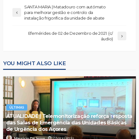
SANTA MARIA | Matadouro com autómato
para melhorar gestão e controlo da
instalação frigorifica da unidade de abate
Efemérides de 02 de Dezembro de 2021. (c/
áudio)
YOU MIGHT ALSO LIKE
ÚLTIMAS
ATUALIDADE | Telemonitorização reforça resposta
das Salas de Emergência das Unidades Básicas
de Urgência dos Açores
2 horas atrás
Mauricio De Jesus