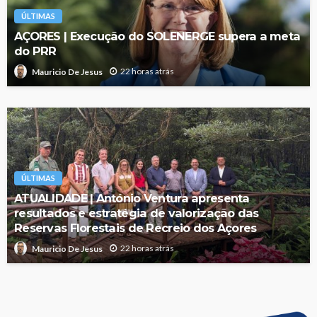
ÚLTIMAS
AÇORES | Execução do SOLENERGE supera a meta
do PRR
22 horas atrás
Mauricio De Jesus
ÚLTIMAS
ATUALIDADE | António Ventura apresenta
resultados e estratégia de valorização das
Reservas Florestais de Recreio dos Açores
22 horas atrás
Mauricio De Jesus