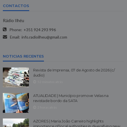
CONTACTOS
Rádio Ilhéu
Phone:
+351 924 293 996
Email:
info.radioilheu@gmail.com
NOTICIAS RECENTES
Revista de Imprensa, 07 de Agosto de 2026 (c/
áudio)
52 minutos atrás
ATUALIDADE | Município promove Velas na
revistade bordo da SATA
2 horas atrás
AZORES | Maria João Carreiro highlights
importance of local authorities in diversifying new