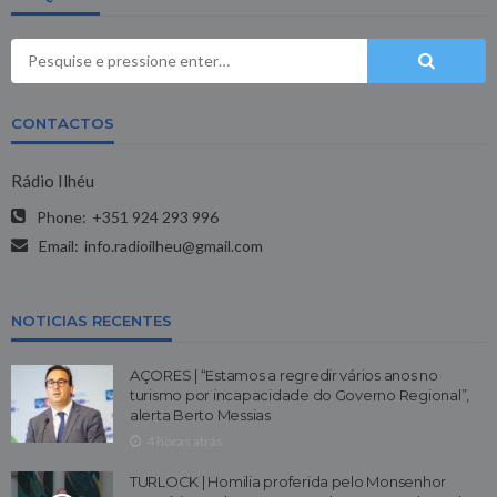
CONTACTOS
Rádio Ilhéu
Phone:
+351 924 293 996
Email:
info.radioilheu@gmail.com
NOTICIAS RECENTES
AÇORES | “Estamos a regredir vários anos no
turismo por incapacidade do Governo Regional”,
alerta Berto Messias
4 horas atrás
TURLOCK | Homilia proferida pelo Monsenhor