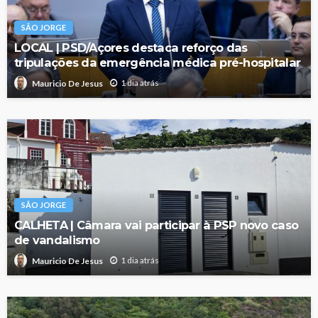
SÃO JORGE
LOCAL | PSD/Açores destaca reforço das
tripulações da emergência médica pré-hospitalar
1 dia atrás
Mauricio De Jesus
SÃO JORGE
CALHETA | Câmara vai participar à PSP novo caso
de vandalismo
1 dia atrás
Mauricio De Jesus