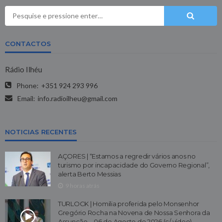
CONTACTOS
Rádio Ilhéu
Phone:
+351 924 293 996
Email:
info.radioilheu@gmail.com
NOTICIAS RECENTES
AÇORES | “Estamos a regredir vários anos no
turismo por incapacidade do Governo Regional”,
alerta Berto Messias
9 horas atrás
TURLOCK | Homilia proferida pelo Monsenhor
Gregório Rocha na Novena de Nossa Senhora da
Assunção – 06 de Agosto de 2026 (c/ vídeo)