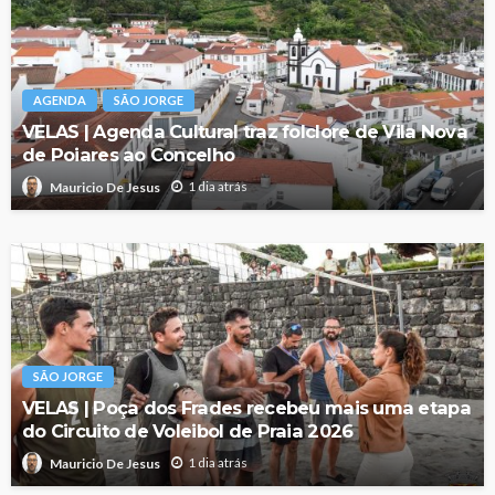
AGENDA
SÃO JORGE
VELAS | Agenda Cultural traz folclore de Vila Nova
de Poiares ao Concelho
1 dia atrás
Mauricio De Jesus
SÃO JORGE
VELAS | Poça dos Frades recebeu mais uma etapa
do Circuito de Voleibol de Praia 2026
1 dia atrás
Mauricio De Jesus