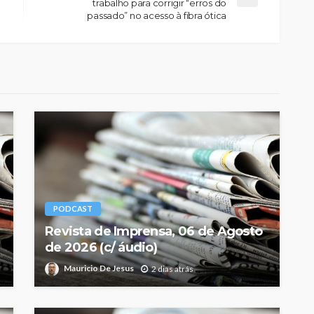
trabalho para corrigir “erros do
passado” no acesso à fibra ótica
PODCAST
Revista de Imprensa, 06 de Agosto
de 2026 (c/ áudio)
Mauricio De Jesus
2 dias atrás