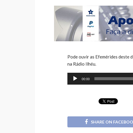
Pode ouvir as Efemérides deste di
na Rádio Ilhéu.
Reprodutor
00:00
de
áudio
SHARE ON FACEBO