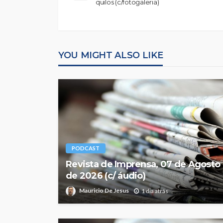
quilos (c/fotogaleria)
YOU MIGHT ALSO LIKE
PODCAST
Revista de Imprensa, 07 de Agosto
de 2026 (c/ áudio)
Mauricio De Jesus
1 dia atrás