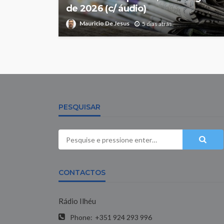
de 2026 (c/ áudio)
Mauricio De Jesus
5 dias atrás
PESQUISAR
CONTACTOS
Rádio Ilhéu
Phone:
+351 924 293 996