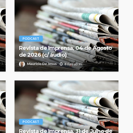
PODCAST
Revista de Imprensa, 04 de Agosto
de 2026 (c/ áudio)
Mauricio De Jesus
4 dias atrás
PODCAST
Revista de Imprensa, 31 de Julho de