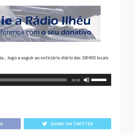
a… logo a seguir ao noticiário diário das 18H00 locais
Use
00:00
as
setas
cima/baixo
para
aumentar
ou
OK
SHARE ON TWITTER
diminuir
o