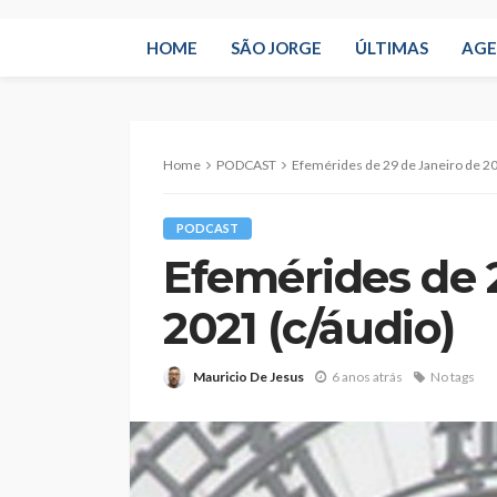
HOME
SÃO JORGE
ÚLTIMAS
AG
Home
PODCAST
Efemérides de 29 de Janeiro de 20
PODCAST
Efemérides de 
2021 (c/áudio)
Mauricio De Jesus
6 anos atrás
No tags