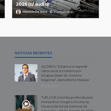
2026 (c/ áudio)
Mauricio De Jesus
1 semana atrás
NOTICIAS RECENTES
AÇORES | “Estamos a regredir
vários anos no turismo por
incapacidade do Governo
Regional”, alerta Berto Messias
1 dia atrás
TURLOCK | Homilia proferida pelo
Monsenhor Gregório Rocha na
Novena de Nossa Senhora da
Assunção – 06 de Agosto de 2026